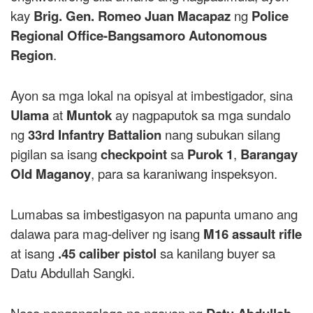
kay
Brig. Gen. Romeo Juan Macapaz
ng
Police
Regional Office-Bangsamoro Autonomous
Region
.
Ayon sa mga lokal na opisyal at imbestigador, sina
Ulama
at
Muntok
ay nagpaputok sa mga sundalo
ng
33rd Infantry Battalion
nang subukan silang
pigilan sa isang
checkpoint
sa
Purok 1
,
Barangay
Old Maganoy
, para sa karaniwang inspeksyon.
Lumabas sa imbestigasyon na papunta umano ang
dalawa para mag-deliver ng isang
M16 assault rifle
at isang
.45 caliber pistol
sa kanilang buyer sa
Datu Abdullah Sangki.
Nasa pangangalaga na ngayon ng