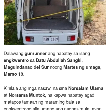
Dalawang
gunrunner
ang napatay sa isang
engkwentro
sa
Datu Abdullah Sangki
,
Maguindanao del Sur
noong
Martes ng umaga
,
Marso 18
.
Kinilala ang mga nasawi na sina
Norsalam Ulama
at
Norsama Muntok
, na kapwa napatay agad
matapos tamaan ng maraming bala sa
engkwentrong sila umano ang nagpasimula, ayon