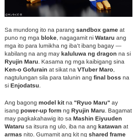
Sa mundong ito na parang
sandbox game
at
puno ng mga
bloke
, nagagamit ni
Wataru
ang
mga ito para lumikha ng iba't ibang bagay —
kabilang na ang may
kaluluwa ng dragon
na si
Ryujin Maru
. Kasama ng mga kaibigang sina
Ken-o Gofurain
at sikat na
VTuber Maro
,
nagtulungan sila para talunin ang
final boss
na
si
Enjodatsu
.
Ang bagong
model kit
na
"Ryuo Maru"
ay
isang
power-up form
ng
Ryujin Maru
. Bagamat
may pagkakahawig ito sa
Mashin Eiyuuden
Wataru
sa itsura ng ulo, iba na ang
katawan
at
armas
nito. Gumamit ang kit ng
shared frame