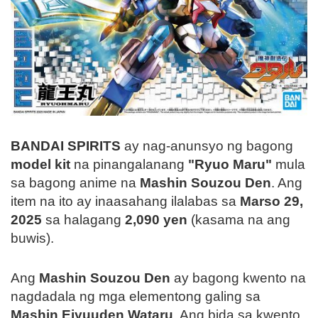
BANDAI SPIRITS
ay nag-anunsyo ng bagong
model kit
na pinangalanang
"Ryuo Maru"
mula
sa bagong anime na
Mashin Souzou Den
. Ang
item na ito ay inaasahang ilalabas sa
Marso 29,
2025
sa halagang
2,090 yen
(kasama na ang
buwis).
Ang
Mashin Souzou Den
ay bagong kwento na
nagdadala ng mga elementong galing sa
Mashin Eiyuuden Wataru
. Ang bida sa kwento