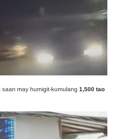
g saan may humigit-kumulang
1,500 tao