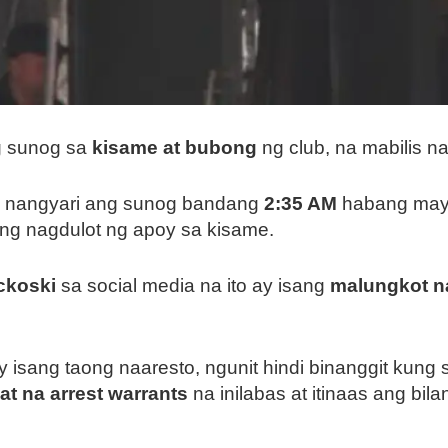
g sunog sa
kisame at bubong
ng club, na mabilis n
, nangyari ang sunog bandang
2:35 AM
habang may 
ng nagdulot ng apoy sa kisame.
ickoski
sa social media na ito ay isang
malungkot n
sang taong naaresto, ngunit hindi binanggit kung sin
at na arrest warrants
na inilabas at itinaas ang bi