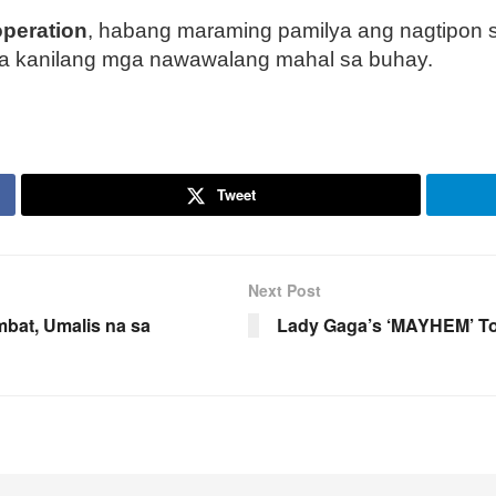
operation
, habang maraming pamilya ang nagtipon 
a kanilang mga nawawalang mahal sa buhay.
Tweet
Next Post
bat, Umalis na sa
Lady Gaga’s ‘MAYHEM’ Top