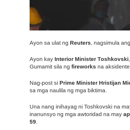
Ayon sa ulat ng
Reuters
, nagsimula an
Ayon kay
Interior Minister Toshkovski
Gumamit sila ng
fireworks
na aksidente
Nag-post si
Prime Minister Hristijan M
sa mga naulila ng mga biktima.
Una nang inihayag ni Toshkovski na may i
inanunsyo ng mga awtoridad na may
ap
59
.