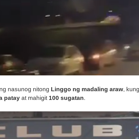
ng nasunog nitong
Linggo ng madaling araw
, kun
a patay
at mahigit
100 sugatan
.