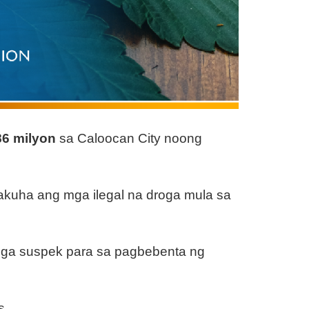
86 milyon
sa Caloocan City noong
nakuha ang mga ilegal na droga mula sa
mga suspek para sa pagbebenta ng
s.