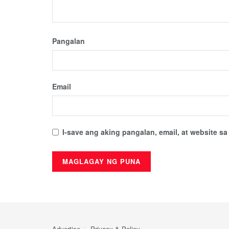
Pangalan
Email
I-save ang aking pangalan, email, at website 
Advertise
Privacy & Policy