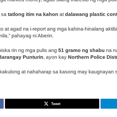
o sa
tatlong itim na kahon
at
dalawang plastic con
to at agad na i-report ang mga kahina-hinalang akti
ila,” pahayag ni Aberin.
iska rin ng mga pulis ang
51 gramo ng shabu
na n
Barangay Punturin
, ayon kay
Northern Police Distr
kakulong at nahaharap sa kasong may kaugnayan s
Tweet