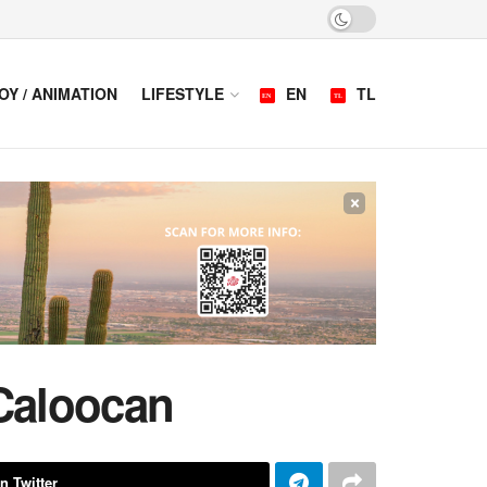
OY / ANIMATION
LIFESTYLE
EN
TL
×
 Caloocan
n Twitter