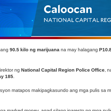
ang
90.5 kilo ng marijuana
na may halagang
P10.
direktor ng
National Capital Region Police Office
, 
ay 185
.
erasyon matapos makipagkasundo ang mga pulis sa 
 marked money, agad silang inaresto ng mga puli