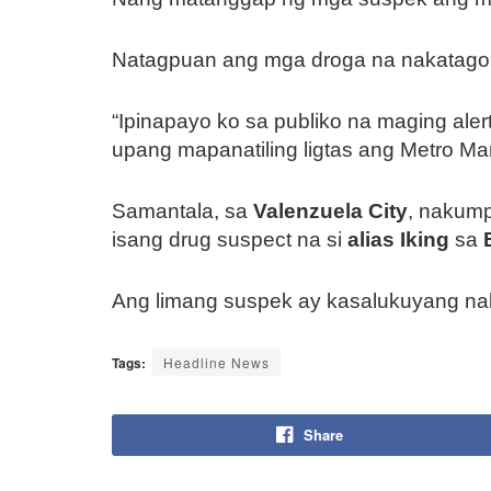
Natagpuan ang mga droga na nakatag
“Ipinapayo ko sa publiko na maging aler
upang mapanatiling ligtas ang Metro Man
Samantala, sa
Valenzuela City
, nakump
isang drug suspect na si
alias Iking
sa
Ang limang suspek ay kasalukuyang na
Tags:
Headline News
Share