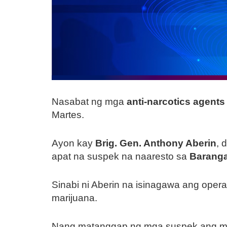
Nasabat ng mga
anti-narcotics agents
Martes.
Ayon kay
Brig. Gen. Anthony Aberin
, 
apat na suspek na naaresto sa
Barang
Sinabi ni Aberin na isinagawa ang op
marijuana.
Nang matanggap ng mga suspek ang mga