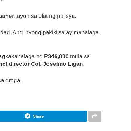
tainer
, ayon sa ulat ng pulisya.
bidad. Ang inyong pakikiisa ay mahalaga
agkakahalaga ng
P346,800
mula sa
ict director Col. Josefino Ligan
.
a droga.
Share