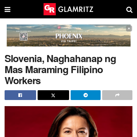
×
Slovenia, Naghahanap ng
Mas Maraming Filipino
Workers