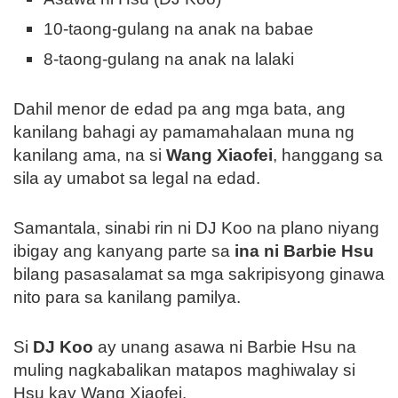
10-taong-gulang na anak na babae
8-taong-gulang na anak na lalaki
Dahil menor de edad pa ang mga bata, ang
kanilang bahagi ay pamamahalaan muna ng
kanilang ama, na si
Wang Xiaofei
, hanggang sa
sila ay umabot sa legal na edad.
Samantala, sinabi rin ni DJ Koo na plano niyang
ibigay ang kanyang parte sa
ina ni Barbie Hsu
bilang pasasalamat sa mga sakripisyong ginawa
nito para sa kanilang pamilya.
Si
DJ Koo
ay unang asawa ni Barbie Hsu na
muling nagkabalikan matapos maghiwalay si
Hsu kay Wang Xiaofei.