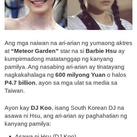
Ang mga naiwan na ari-arian ng yumaong aktres
at
“Meteor Garden”
star na si
Barbie Hsu
ay
kumpirmadong matatanggap ng kanyang
pamilya. Ang nasabing ari-arian ay tinatayang
nagkakahalaga ng
600 milyong Yuan
o halos
P4.7 billion
, ayon sa mga ulat sa media sa
Taiwan.
Ayon kay
DJ Koo
, isang South Korean DJ na
asawa ni Hsu, ang ari-arian ay paghahatian ng
kanyang pamilya:
Asawa ni Hsu (DJ Koo)