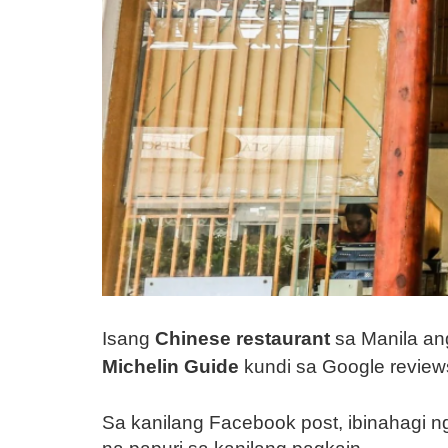
Isang
Chinese restaurant
sa Manila an
Michelin Guide
kundi sa Google review
Sa kanilang Facebook post, ibinahagi 