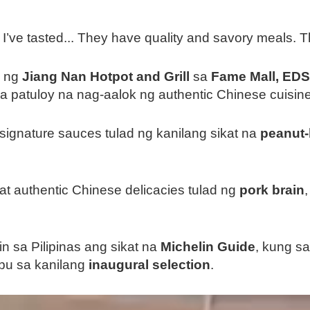
I’ve tasted... They have quality and savory meals. T
h ng
Jiang Nan Hotpot and Grill
sa
Fame Mall, EDS
a patuloy na nag-aalok ng authentic Chinese cuisin
signature sauces tulad ng kanilang sikat na
peanut-
t authentic Chinese delicacies tulad ng
pork brain
n sa Pilipinas ang sikat na
Michelin Guide
, kung s
ebu sa kanilang
inaugural selection
.