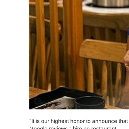
"It is our highest honor to announce th
Google reviews," biro ng restaurant.