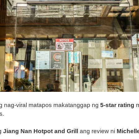
g nag-viral matapos makatanggap ng
5-star rating
m
s.
ng
Jiang Nan Hotpot and Grill
ang review ni
Michell