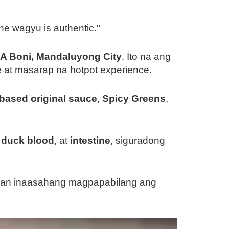
he wagyu is authentic."
A Boni, Mandaluyong City
. Ito na ang
e at masarap na hotpot experience.
based original sauce
,
Spicy Greens
,
,
duck blood
, at
intestine
, siguradong
aan inaasahang magpapabilang ang