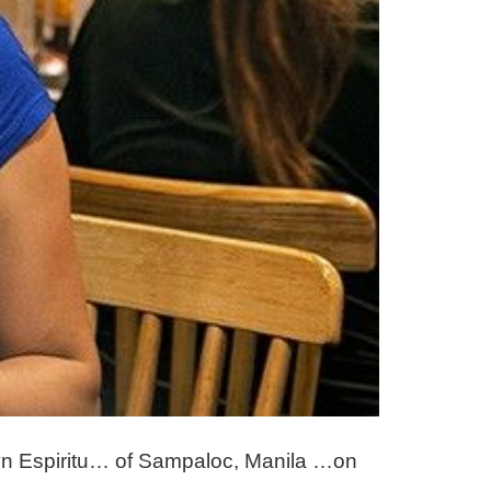
 Lyn Espiritu… of Sampaloc, Manila …on