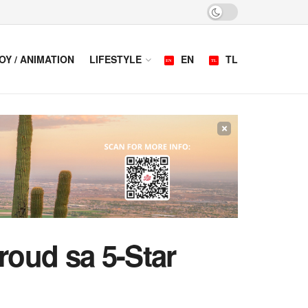
OY / ANIMATION
LIFESTYLE
EN
TL
×
roud sa 5-Star