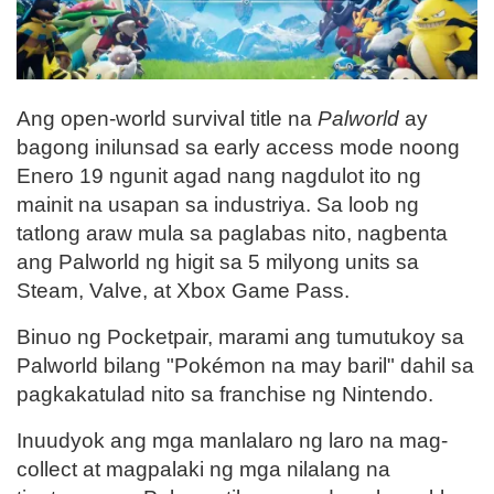
Ang open-world survival title na
Palworld
ay
bagong inilunsad sa early access mode noong
Enero 19 ngunit agad nang nagdulot ito ng
mainit na usapan sa industriya. Sa loob ng
tatlong araw mula sa paglabas nito, nagbenta
ang Palworld ng higit sa 5 milyong units sa
Steam, Valve, at Xbox Game Pass.
Binuo ng Pocketpair, marami ang tumutukoy sa
Palworld bilang "Pokémon na may baril" dahil sa
pagkakatulad nito sa franchise ng Nintendo.
Inuudyok ang mga manlalaro ng laro na mag-
collect at magpalaki ng mga nilalang na