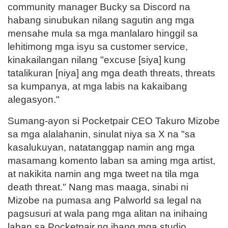
community manager Bucky sa Discord na
habang sinubukan nilang sagutin ang mga
mensahe mula sa mga manlalaro hinggil sa
lehitimong mga isyu sa customer service,
kinakailangan nilang "excuse [siya] kung
tatalikuran [niya] ang mga death threats, threats
sa kumpanya, at mga labis na kakaibang
alegasyon."
Sumang-ayon si Pocketpair CEO Takuro Mizobe
sa mga alalahanin, sinulat niya sa X na "sa
kasalukuyan, natatanggap namin ang mga
masamang komento laban sa aming mga artist,
at nakikita namin ang mga tweet na tila mga
death threat." Nang mas maaga, sinabi ni
Mizobe na pumasa ang Palworld sa legal na
pagsusuri at wala pang mga alitan na inihaing
laban sa Pocketpair ng ibang mga studio.