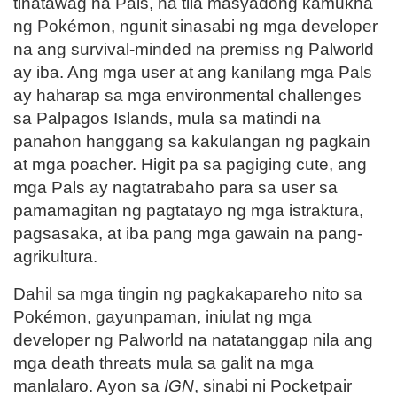
tinatawag na Pals, na tila masyadong kamukha
ng Pokémon, ngunit sinasabi ng mga developer
na ang survival-minded na premiss ng Palworld
ay iba. Ang mga user at ang kanilang mga Pals
ay haharap sa mga environmental challenges
sa Palpagos Islands, mula sa matindi na
panahon hanggang sa kakulangan ng pagkain
at mga poacher. Higit pa sa pagiging cute, ang
mga Pals ay nagtatrabaho para sa user sa
pamamagitan ng pagtatayo ng mga istraktura,
pagsasaka, at iba pang mga gawain na pang-
agrikultura.
Dahil sa mga tingin ng pagkakapareho nito sa
Pokémon, gayunpaman, iniulat ng mga
developer ng Palworld na natatanggap nila ang
mga death threats mula sa galit na mga
manlalaro. Ayon sa
IGN
, sinabi ni Pocketpair