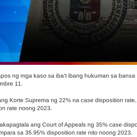
tapos ng mga kaso sa iba't ibang hukuman sa bansa
embre 11.
g Korte Suprema ng 22% na case disposition rate,
on rate noong 2023.
apagtala ang Court of Appeals ng 35% case dispos
para sa 35.95% disposition rate nito noong 2023.