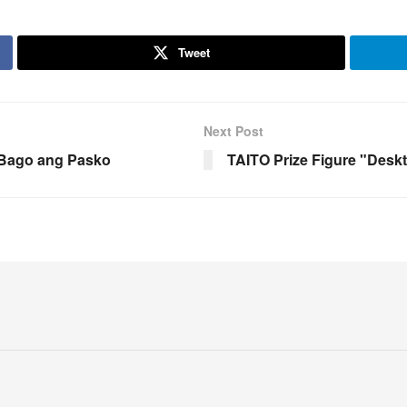
Tweet
Next Post
n Bago ang Pasko
TAITO Prize Figure "Desk