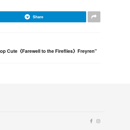
Share
top Cute《Farewell to the Fireflies》Freyren"