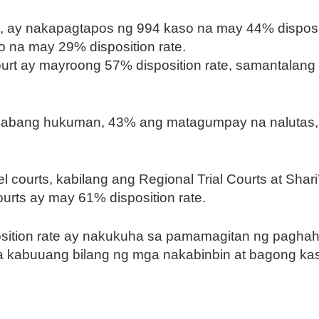
 ay nakapagtapos ng 994 kaso na may 44% dispositi
 na may 29% disposition rate.
ourt ay mayroong 57% disposition rate, samantalang 
bang hukuman, 43% ang matagumpay na nalutas, 
courts, kabilang ang Regional Trial Courts at Shari
courts ay may 61% disposition rate.
sition rate ay nakukuha sa pamamagitan ng paghaha
a kabuuang bilang ng mga nakabinbin at bagong kaso