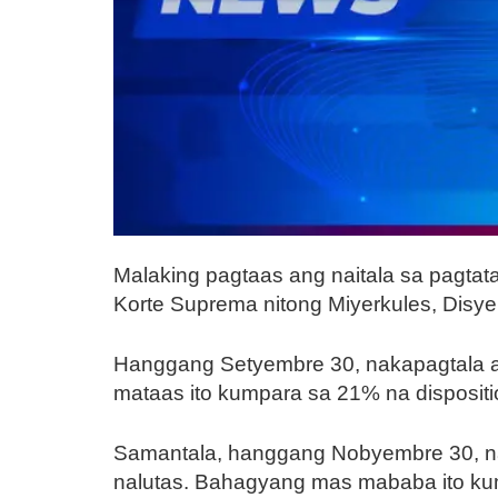
Malaking pagtaas ang naitala sa pagta
Korte Suprema nitong Miyerkules, Disy
Hanggang Setyembre 30, nakapagtala an
mataas ito kumpara sa 21% na dispositi
Samantala, hanggang Nobyembre 30, nak
nalutas. Bahagyang mas mababa ito kum