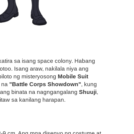
katira sa isang space colony. Habang
o. Isang araw, nakilala niya ang
piloto ng misteryosong
Mobile Suit
g na
"Battle Corps Showdown"
, kung
isang binata na nagngangalang
Shuuji
,
itaw sa kanilang harapan.
-9 cm. Ang mga disenyo ng costume at