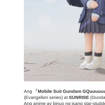
Ang
「Mobile Suit Gundam GQuuuu
(Evangelion series) at
SUNRISE
(Gundam
Ang anime ay binuo ng isang star-stud