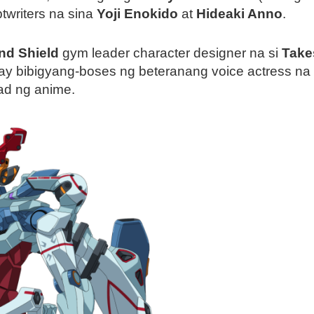
twriters na sina
Yoji Enokido
at
Hideaki Anno
.
d Shield
gym leader character designer na si
Take
ay bibigyang-boses ng beteranang voice actress na
ad ng anime.