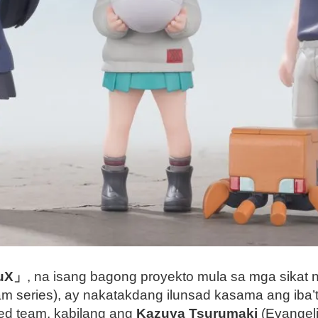
uuX」
, na isang bagong proyekto mula sa mga sikat 
 series), ay nakatakdang ilunsad kasama ang iba’t
ded team, kabilang ang
Kazuya Tsurumaki
(Evangeli