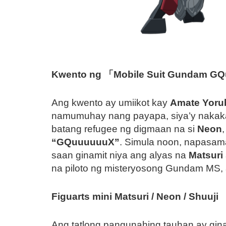
Kwento ng 「Mobile Suit Gundam 
Ang kwento ay umiikot kay
Amate Yoru
namumuhay nang payapa, siya’y nakakar
batang refugee ng digmaan na si
Neon
“GQuuuuuuX”
. Simula noon, napasama
saan ginamit niya ang alyas na
Matsuri
na piloto ng misteryosong Gundam MS, ay
Figuarts mini Matsuri / Neon / Shuuji
Ang tatlong pangunahing tauhan ay gi