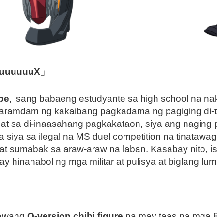
GQuuuuuuX」
be
, isang babaeng estudyante sa high school na na
amdam ng kakaibang pagkadama ng pagiging di-toto
, at sa di-inaasahang pagkakataon, siya ang naging 
 siya sa ilegal na MS duel competition na tinatawa
at sumabak sa araw-araw na laban. Kasabay nito, 
 hinahabol ng mga militar at pulisya at biglang lum
nawang
Q-version chibi figure
na may taas na mga 8