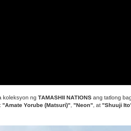
a koleksyon ng
TAMASHII NATIONS
ang tatlong ba
:
"Amate Yorube (Matsuri)"
,
"Neon"
, at
"Shuuji Ito