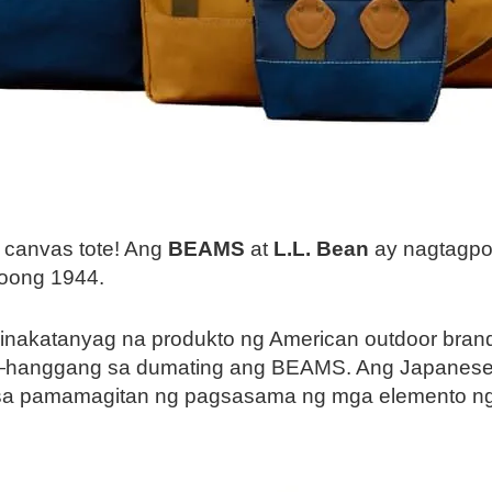
s canvas tote! Ang
BEAMS
at
L.L. Bean
ay nagtagpo
noong 1944.
pinakatanyag na produkto ng American outdoor brand
go—hanggang sa dumating ang BEAMS. Ang Japanese 
 sa pamamagitan ng pagsasama ng mga elemento ng