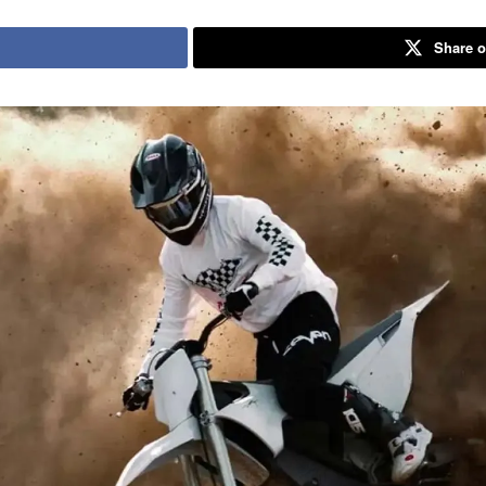
Share o