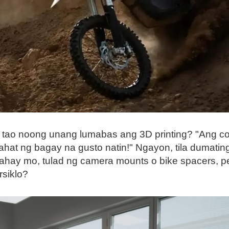
tao noong unang lumabas ang 3D printing? "Ang coo
ahat ng bagay na gusto natin!" Ngayon, tila dumatin
bahay mo, tulad ng camera mounts o bike spacers,
siklo?