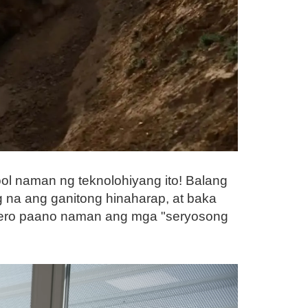
l naman ng teknolohiyang ito! Balang
g na ang ganitong hinaharap, at baka
 pero paano naman ang mga "seryosong