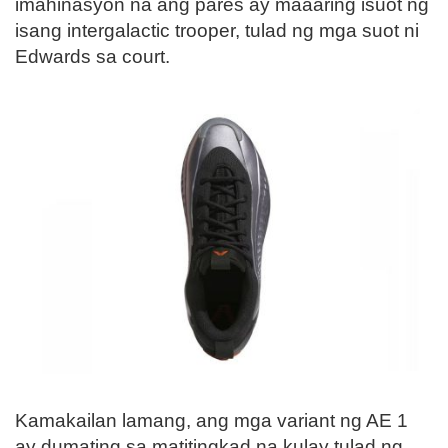
imahinasyon na ang pares ay maaaring isuot ng
isang intergalactic trooper, tulad ng mga suot ni
Edwards sa court.
Kamakailan lamang, ang mga variant ng AE 1
ay dumating sa matitingkad na kulay tulad ng