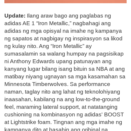
Update:
Ilang araw bago ang paglabas ng
adidas AE 1 “Iron Metallic,” nagbahagi ang
adidas ng mga opisyal na imahe ng kampanya
ng sapatos at nagbigay ng inspirasyon sa likod
ng kulay nito. Ang “Iron Metallic” ay
sumasalamin sa walang humpay na pagsisikap
ni Anthony Edwards upang patunayan ang
kanyang lugar bilang isang bituin sa NBA at ang
matibay niyang ugnayan sa mga kasamahan sa
Minnesota Timberwolves. Sa performance
naman, taglay nito ang lahat ng teknolohiyang
inaasahan, kabilang na ang low-to-the-ground
feel, maraming lateral support, at natatanging
cushioning na kombinasyon ng adidas' BOOST
at Lightstrike foam. Tingnan ang mga imahe ng
kampanya dito at basahin ang orihinal na