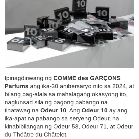
Ipinagdiriwang ng
COMME des GARÇONS
Parfums
ang ika-30 anibersaryo nito sa 2024, at
bilang pag-alala sa mahalagang okasyong ito,
naglunsad sila ng bagong pabango na
tinatawag na
Odeur 10
. Ang
Odeur 10
ay ang
ika-apat na pabango sa seryeng Odeur, na
kinabibilangan ng Odeur 53, Odeur 71, at Odeur
du Théâtre du Châtelet.