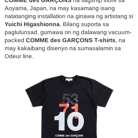
COMME des GARÇONS
na flagship store sa
Aoyama, Japan, na may kasamang isang
natatanging installation na ginawa ng artistang si
Yuichi Higashionna
. Bilang suporta sa
paglulunsad, gumawa rin ng dalawang vacuum-
packed
COMME des GARÇONS T-shirts
, na
may kakaibang disenyo na sumasalamin sa
Odeur line.