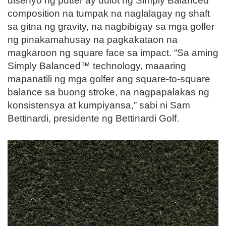
disenyo ng putter ay dulot ng Simply Balanced
composition na tumpak na naglalagay ng shaft
sa gitna ng gravity, na nagbibigay sa mga golfer
ng pinakamahusay na pagkakataon na
magkaroon ng square face sa impact. “Sa aming
Simply Balanced™ technology, maaaring
mapanatili ng mga golfer ang square-to-square
balance sa buong stroke, na nagpapalakas ng
konsistensya at kumpiyansa,” sabi ni Sam
Bettinardi, presidente ng Bettinardi Golf.