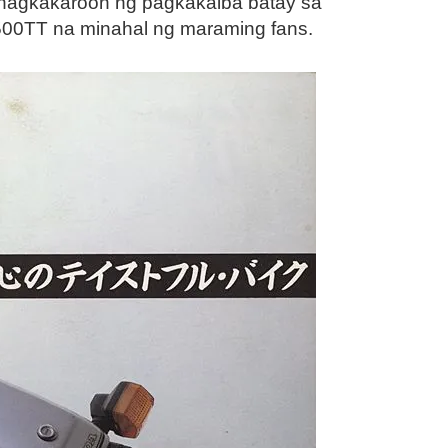
 nagkakaroon ng pagkakaiba batay sa
500TT na minahal ng maraming fans.