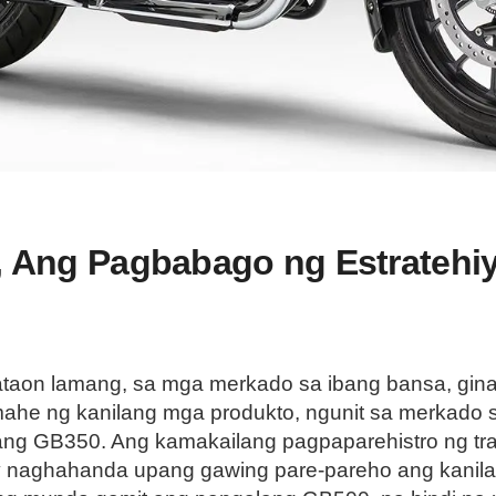
Ang Pagbabago ng Estratehiy
taon lamang, sa mga merkado sa ibang bansa, gin
mahe ng kanilang mga produkto, ngunit sa merkado 
angalang GB350. Ang kamakailang pagpaparehistro ng 
 naghahanda upang gawing pare-pareho ang kanilan