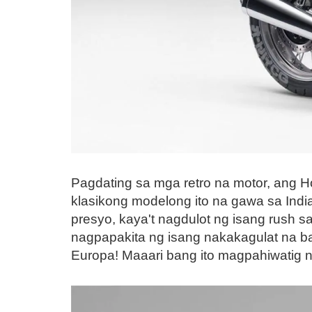
Pagdating sa mga retro na motor, ang H
klasikong modelong ito na gawa sa Ind
presyo, kaya't nagdulot ng isang rush 
nagpapakita ng isang nakakagulat na ba
Europa! Maaari bang ito magpahiwatig