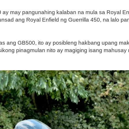
y may pangunahing kalaban na mula sa Royal Enfiel
sad ang Royal Enfield ng Guerrilla 450, na lalo pan
s ang GB500, ito ay posibleng hakbang upang maki
asikong pinagmulan nito ay magiging isang mahusa