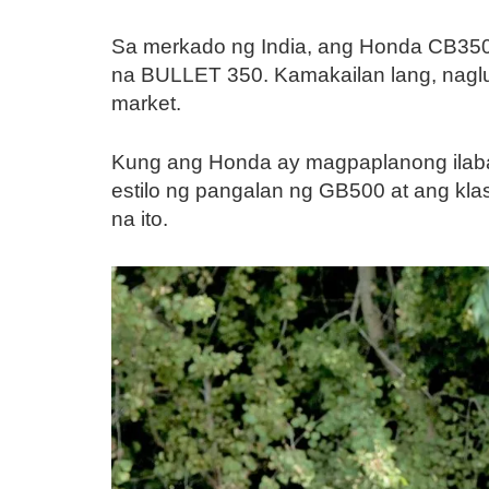
Sa merkado ng India, ang Honda CB350 a
na BULLET 350. Kamakailan lang, naglun
market.
Kung ang Honda ay magpaplanong ilaba
estilo ng pangalan ng GB500 at ang kl
na ito.