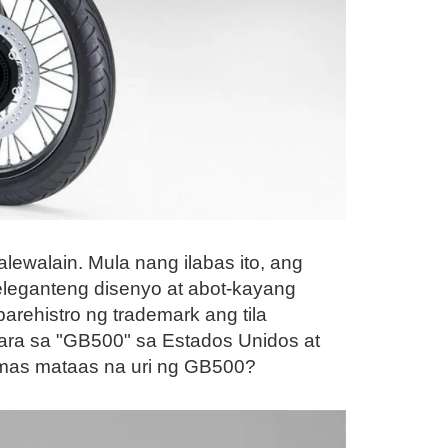
ewalain. Mula nang ilabas ito, ang
eleganteng disenyo at abot-kayang
rehistro ng trademark ang tila
para sa "GB500" sa Estados Unidos at
 mas mataas na uri ng GB500?