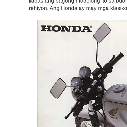
ilabas ang bagong modelong ito sa bu
rehiyon. Ang Honda ay may mga klasik