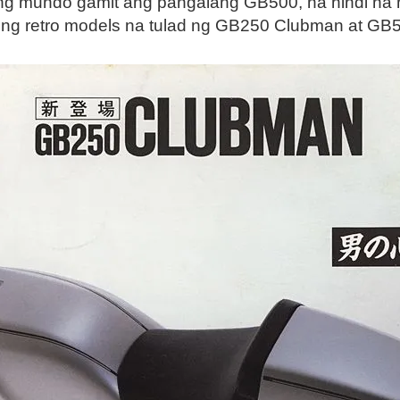
ong mundo gamit ang pangalang GB500, na hindi na
ong retro models na tulad ng GB250 Clubman at GB