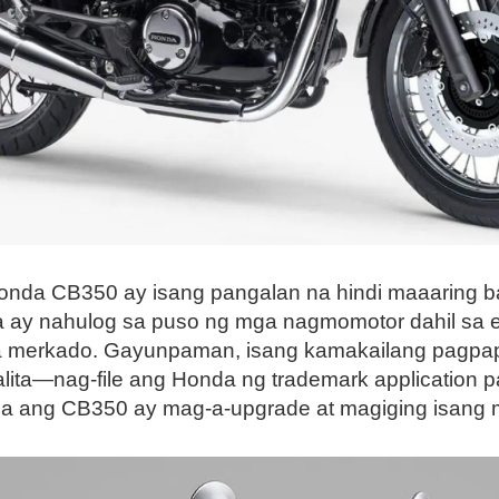
onda CB350 ay isang pangalan na hindi maaaring bal
ia ay nahulog sa puso ng mga nagmomotor dahil sa 
sa merkado. Gayunpaman, isang kamakailang pagpapa
lita—nag-file ang Honda ng trademark application 
 na ang CB350 ay mag-a-upgrade at magiging isang