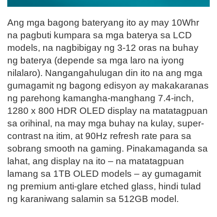
Ang mga bagong bateryang ito ay may 10Whr
na pagbuti kumpara sa mga baterya sa LCD
models, na nagbibigay ng 3-12 oras na buhay
ng baterya (depende sa mga laro na iyong
nilalaro). Nangangahulugan din ito na ang mga
gumagamit ng bagong edisyon ay makakaranas
ng parehong kamangha-manghang 7.4-inch,
1280 x 800 HDR OLED display na matatagpuan
sa orihinal, na may mga buhay na kulay, super-
contrast na itim, at 90Hz refresh rate para sa
sobrang smooth na gaming. Pinakamaganda sa
lahat, ang display na ito – na matatagpuan
lamang sa 1TB OLED models – ay gumagamit
ng premium anti-glare etched glass, hindi tulad
ng karaniwang salamin sa 512GB model.