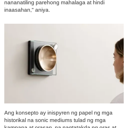
nananatiling parehong mahalaga at hindi
inaasahan," aniya.
Ang konsepto ay inispyren ng papel ng mga
historikal na sonic mediums tulad ng mga
kampana at orasan, na nagtatakda ng oras at