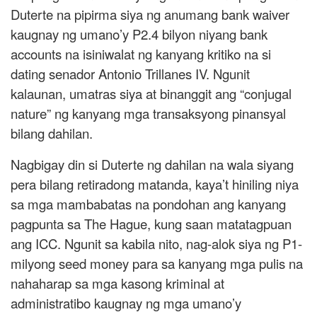
Duterte na pipirma siya ng anumang bank waiver
kaugnay ng umano’y P2.4 bilyon niyang bank
accounts na isiniwalat ng kanyang kritiko na si
dating senador Antonio Trillanes IV. Ngunit
kalaunan, umatras siya at binanggit ang “conjugal
nature” ng kanyang mga transaksyong pinansyal
bilang dahilan.
Nagbigay din si Duterte ng dahilan na wala siyang
pera bilang retiradong matanda, kaya’t hiniling niya
sa mga mambabatas na pondohan ang kanyang
pagpunta sa The Hague, kung saan matatagpuan
ang ICC. Ngunit sa kabila nito, nag-alok siya ng P1-
milyong seed money para sa kanyang mga pulis na
nahaharap sa mga kasong kriminal at
administratibo kaugnay ng mga umano’y