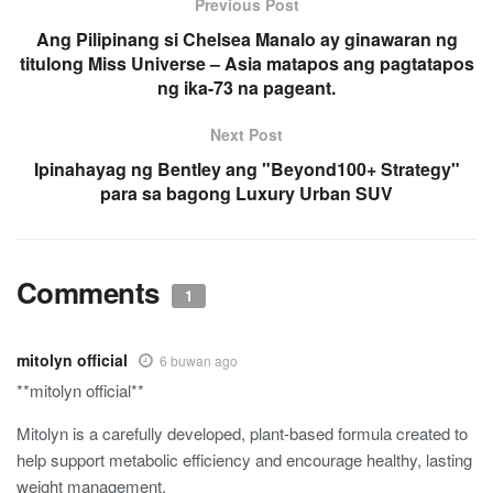
Previous Post
Ang Pilipinang si Chelsea Manalo ay ginawaran ng
titulong Miss Universe – Asia matapos ang pagtatapos
ng ika-73 na pageant.
Next Post
Ipinahayag ng Bentley ang "Beyond100+ Strategy"
para sa bagong Luxury Urban SUV
Comments
1
mitolyn official
6 buwan ago
**mitolyn official**
Mitolyn is a carefully developed, plant-based formula created to
help support metabolic efficiency and encourage healthy, lasting
weight management.