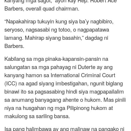
kanyang mga sagot,” ayon kay Rep. Robert Ace
Barbers, overall quad chairman.
“Napakahirap tukuyin kung siya ba’y nagbibiro,
seryoso, nagsasabi ng totoo, o nagpapatawa
lamang. Mahirap siyang basahin,” dagdag ni
Barbers.
Kabilang sa mga pinaka-kapansin-pansin na
salungatan sa mga pahayag ni Duterte ay ang
kanyang hamon sa International Criminal Court
(ICC) na agad siyang imbestigahan, ngunit biglang
binawi ito sa pagsasabing hindi siya magpapailalim
sa anumang banyagang ahente o hukom. Mas pinili
niya na husgahan ng mga Pilipinong hukom at
makulong sa sariling bansa.
Isa pang halimbawa ay ang malinaw na pangako ni