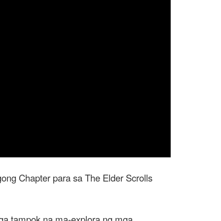
ong Chapter para sa The Elder Scrolls
ga tampok na ma-explora ng mga