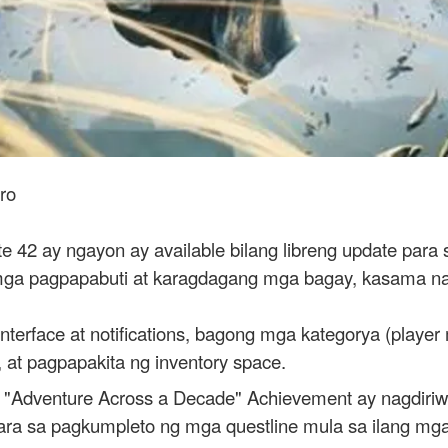
ro
 42 ay ngayon ay available bilang libreng update para
mga pagpapabuti at karagdagang mga bagay, kasama na
terface at notifications, bagong mga kategorya (player m
, at pagpapakita ng inventory space.
 "Adventure Across a Decade" Achievement ay nagdiriw
 para sa pagkumpleto ng mga questline mula sa ilang 