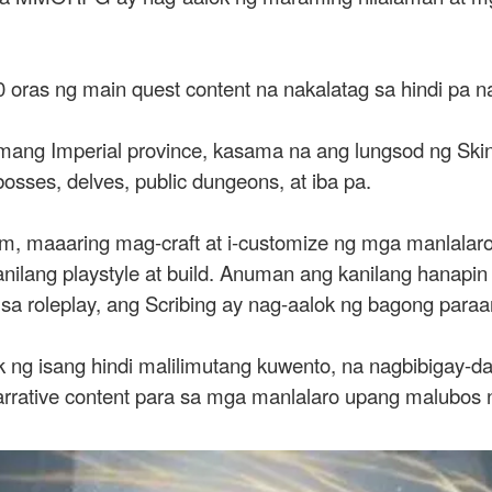
oras ng main quest content na nakalatag sa hindi pa n
ang Imperial province, kasama na ang lungsod ng Sk
osses, delves, public dungeons, at iba pa.
em, maaaring mag-craft at i-customize ng mga manlala
nilang playstyle at build. Anuman ang kanilang hanapi
 roleplay, ang Scribing ay nag-aalok ng bagong paraan
 ng isang hindi malilimutang kuwento, na nagbibigay-d
arrative content para sa mga manlalaro upang malubos 