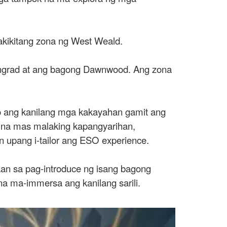
akikitang zona ng West Weald.
ingrad at ang bagong Dawnwood. Ang zona
ro ang kanilang mga kakayahan gamit ang
n na mas malaking kapangyarihan,
 upang i-tailor ang ESO experience.
aan sa pag-introduce ng isang bagong
na ma-immersa ang kanilang sarili.