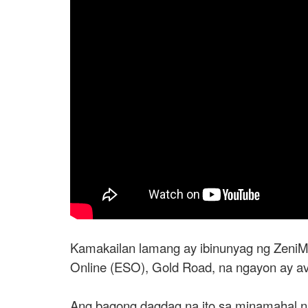
Kamakailan lamang ay ibinunyag ng ZeniMa
Online (ESO), Gold Road, na ngayon ay av
Ang bagong dagdag na ito sa minamahal 