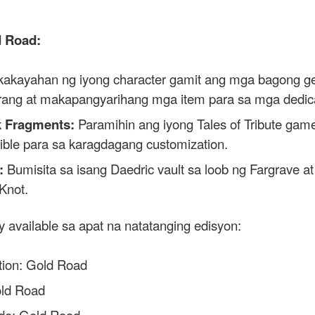
 Road:
kakayahan ng iyong character gamit ang mga bagong ge
hirang at makapangyarihang mga item para sa mga dedic
k Fragments:
Paramihin ang iyong Tales of Tribute game
ctible para sa karagdagang customization.
:
Bumisita sa isang Daedric vault sa loob ng Fargrave a
Knot.
 available sa apat na natatanging edisyon:
ction: Gold Road
old Road
ade: Gold Road