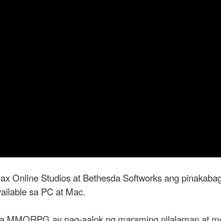
x Online Studios at Bethesda Softworks ang pinakabag
ailable sa PC at Mac.
na MMORPG ay nag-aalok ng maraming nilalaman at m