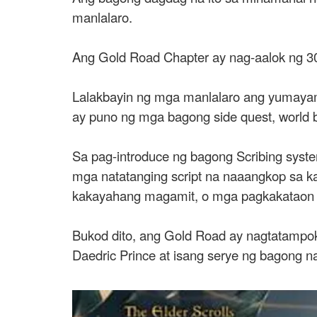
manlalaro.
Ang Gold Road Chapter ay nag-aalok ng 30 
Lalakbayin ng mga manlalaro ang yumayam
ay puno ng mga bagong side quest, world b
Sa pag-introduce ng bagong Scribing syst
mga natatanging script na naaangkop sa ka
kakayahang magamit, o mga pagkakataon sa
Bukod dito, ang Gold Road ay nagtatampok
Daedric Prince at isang serye ng bagong n