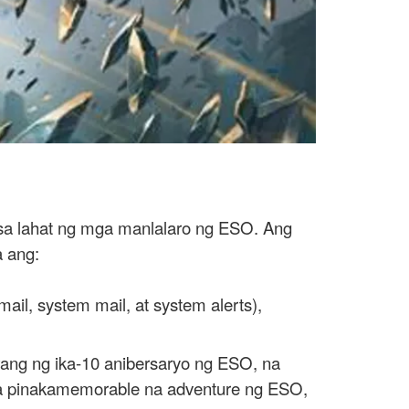
 sa lahat ng mga manlalaro ng ESO. Ang
 ang:
ail, system mail, at system alerts),
ang ng ika-10 anibersaryo ng ESO, na
mga pinakamemorable na adventure ng ESO,