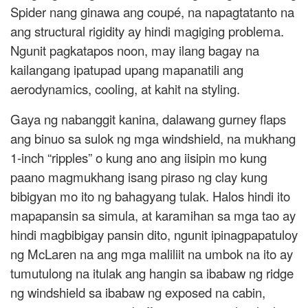
Spider nang ginawa ang coupé, na napagtatanto na
ang structural rigidity ay hindi magiging problema.
Ngunit pagkatapos noon, may ilang bagay na
kailangang ipatupad upang mapanatili ang
aerodynamics, cooling, at kahit na styling.
Gaya ng nabanggit kanina, dalawang gurney flaps
ang binuo sa sulok ng mga windshield, na mukhang
1-inch “ripples” o kung ano ang iisipin mo kung
paano magmukhang isang piraso ng clay kung
bibigyan mo ito ng bahagyang tulak. Halos hindi ito
mapapansin sa simula, at karamihan sa mga tao ay
hindi magbibigay pansin dito, ngunit ipinagpapatuloy
ng McLaren na ang mga maliliit na umbok na ito ay
tumutulong na itulak ang hangin sa ibabaw ng ridge
ng windshield sa ibabaw ng exposed na cabin,