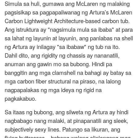
Simula sa huli, gumawa ang McLaren ng malaking
pagsisikap sa pagpapaliwanag ng Artura’s McLaren
Carbon Lightweight Architecture-based carbon tub.
Ang istruktura ay "nagsimula mula sa ibaba" at para
sa lahat ng layunin at layunin, ang panlabas na shell
ng Artura ay inilagay "sa ibabaw" ng tub na ito.
Dahil dito, ang rigidity ng chassis ay nananatili,
anuman ang gawin mo sa bubong. Hindi pa
banggitin ang mga clamshell na bahagi ay batay sa
mga carbon fiber structural na piraso, na lalong
nagpapalakas ng mga ideya ng rigid na
pagkakabuo.
Sa itaas ng bubong, ang silweta ng Artura ay hindi
nagbabago nang malaki, at pinapanatili ang sleek,
subjectively sexy lines. Patungo sa likuran, ang
flying buttresses – habang walang alinlangang mas