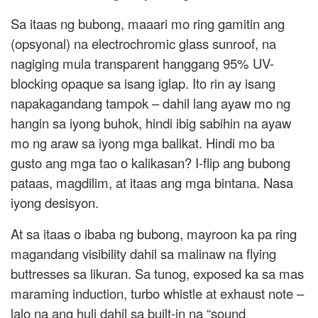
Sa itaas ng bubong, maaari mo ring gamitin ang
(opsyonal) na electrochromic glass sunroof, na
nagiging mula transparent hanggang 95% UV-
blocking opaque sa isang iglap. Ito rin ay isang
napakagandang tampok – dahil lang ayaw mo ng
hangin sa iyong buhok, hindi ibig sabihin na ayaw
mo ng araw sa iyong mga balikat. Hindi mo ba
gusto ang mga tao o kalikasan? I-flip ang bubong
pataas, magdilim, at itaas ang mga bintana. Nasa
iyong desisyon.
At sa itaas o ibaba ng bubong, mayroon ka pa ring
magandang visibility dahil sa malinaw na flying
buttresses sa likuran. Sa tunog, exposed ka sa mas
maraming induction, turbo whistle at exhaust note –
lalo na ang huli dahil sa built-in na “sound