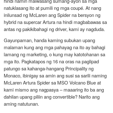
hindi namin maiwasang sumang-ayon sa mga
natuklasang ito at pumili ng mga coupé. At nang
inilunsad ng McLaren ang Spider na bersyon ng
hybrid na supercar Artura na hindi magbabawas sa
antas ng pakikibahagi ng driver, kami ay nagduda.
Gayunpaman, handa kaming subukan upang
malaman kung ang mga pahayag na ito ay bahagi
lamang ng marketing, o kung may katotohanan sa
mga ito. Pagkatapos ng 16 na oras na paglipad
patungo sa kahanga-hangang Principality ng
Monaco, ibinigay sa amin ang susi sa sarili naming
McLaren Artura Spider sa MSO Volcano Blue at
kami mismo ang nagpasya – maaaring ito ba ang
dahilan upang piliin ang convertible? Narito ang
aming natutunan.