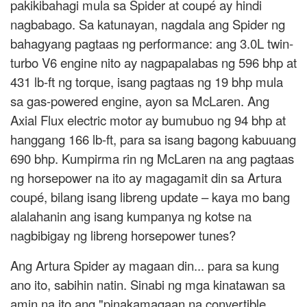
pakikibahagi mula sa Spider at coupé ay hindi
nagbabago. Sa katunayan, nagdala ang Spider ng
bahagyang pagtaas ng performance: ang 3.0L twin-
turbo V6 engine nito ay nagpapalabas ng 596 bhp at
431 lb-ft ng torque, isang pagtaas ng 19 bhp mula
sa gas-powered engine, ayon sa McLaren. Ang
Axial Flux electric motor ay bumubuo ng 94 bhp at
hanggang 166 lb-ft, para sa isang bagong kabuuang
690 bhp. Kumpirma rin ng McLaren na ang pagtaas
ng horsepower na ito ay magagamit din sa Artura
coupé, bilang isang libreng update – kaya mo bang
alalahanin ang isang kumpanya ng kotse na
nagbibigay ng libreng horsepower tunes?
Ang Artura Spider ay magaan din... para sa kung
ano ito, sabihin natin. Sinabi ng mga kinatawan sa
amin na ito ang "pinakamagaan na convertible