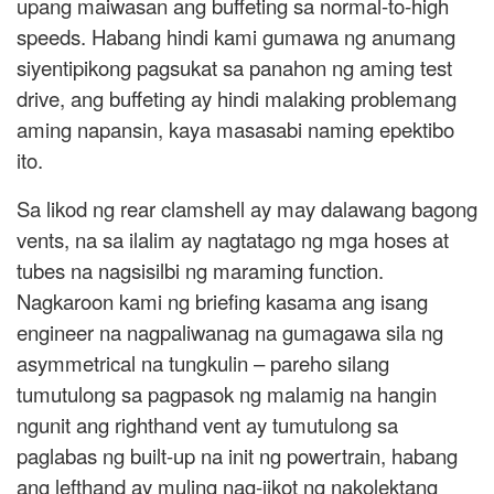
upang maiwasan ang buffeting sa normal-to-high
speeds. Habang hindi kami gumawa ng anumang
siyentipikong pagsukat sa panahon ng aming test
drive, ang buffeting ay hindi malaking problemang
aming napansin, kaya masasabi naming epektibo
ito.
Sa likod ng rear clamshell ay may dalawang bagong
vents, na sa ilalim ay nagtatago ng mga hoses at
tubes na nagsisilbi ng maraming function.
Nagkaroon kami ng briefing kasama ang isang
engineer na nagpaliwanag na gumagawa sila ng
asymmetrical na tungkulin – pareho silang
tumutulong sa pagpasok ng malamig na hangin
ngunit ang righthand vent ay tumutulong sa
paglabas ng built-up na init ng powertrain, habang
ang lefthand ay muling nag-iikot ng nakolektang