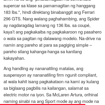
supercar sa klase sa pamamagitan ng hanggang
183 lbs.", hindi direktang binabanggit ang Ferrari
296 GTS. Nang walang paghahambing, ang Spider
ay nagdaragdag lamang ng 136 lbs. sa coupé,
kaya’t ang pagkakaiba ng pagkakaroon ng pasahero
o wala sa pagitan ng dalawang modelo. Na-drive na
namin ang pareho at para sa pagiging simple –
pareho silang kahanga-hanga sa kanilang
kakayahan.
Ang handling ay nananatiling matalas, ang
suspensyon ay nananatiling firm ngunit compliant,
at wala kahit isang pagkakataon na kami ay kulang
sa biglaang pagbilis na kailangan, salamat sa
electric motor na iyon. Sa McLaren Artura, orihinal
naming sinabi na ang Sport mode ay ang mode na