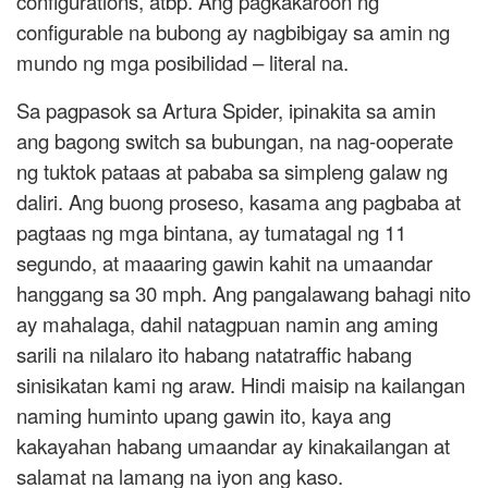
configurations, atbp. Ang pagkakaroon ng
configurable na bubong ay nagbibigay sa amin ng
mundo ng mga posibilidad – literal na.
Sa pagpasok sa Artura Spider, ipinakita sa amin
ang bagong switch sa bubungan, na nag-ooperate
ng tuktok pataas at pababa sa simpleng galaw ng
daliri. Ang buong proseso, kasama ang pagbaba at
pagtaas ng mga bintana, ay tumatagal ng 11
segundo, at maaaring gawin kahit na umaandar
hanggang sa 30 mph. Ang pangalawang bahagi nito
ay mahalaga, dahil natagpuan namin ang aming
sarili na nilalaro ito habang natatraffic habang
sinisikatan kami ng araw. Hindi maisip na kailangan
naming huminto upang gawin ito, kaya ang
kakayahan habang umaandar ay kinakailangan at
salamat na lamang na iyon ang kaso.