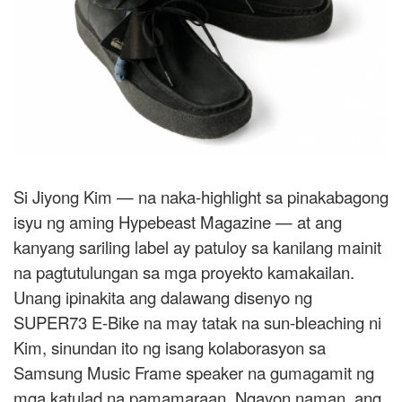
Si Jiyong Kim — na naka-highlight sa pinakabagong
isyu ng aming Hypebeast Magazine — at ang
kanyang sariling label ay patuloy sa kanilang mainit
na pagtutulungan sa mga proyekto kamakailan.
Unang ipinakita ang dalawang disenyo ng
SUPER73 E-Bike na may tatak na sun-bleaching ni
Kim, sinundan ito ng isang kolaborasyon sa
Samsung Music Frame speaker na gumagamit ng
mga katulad na pamamaraan. Ngayon naman, ang