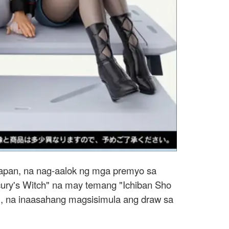
Japan, na nag-aalok ng mga premyo sa
cury's Witch" na may temang "Ichiban Sho
", na inaasahang magsisimula ang draw sa