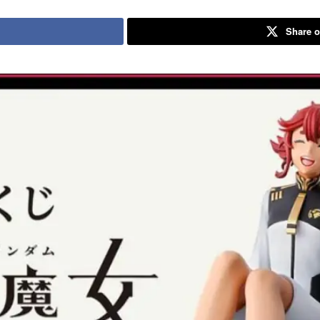
Share o