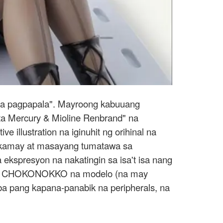
mga pagpapala". Mayroong kabuuang
ta Mercury & Mioline Renbrand" na
illustration na iginuhit ng orihinal na
k-kamay at masayang tumatawa sa
ekspresyon na nakatingin sa isa't isa nang
te na CHOKONOKKO na modelo (na may
at iba pang kapana-panabik na peripherals, na