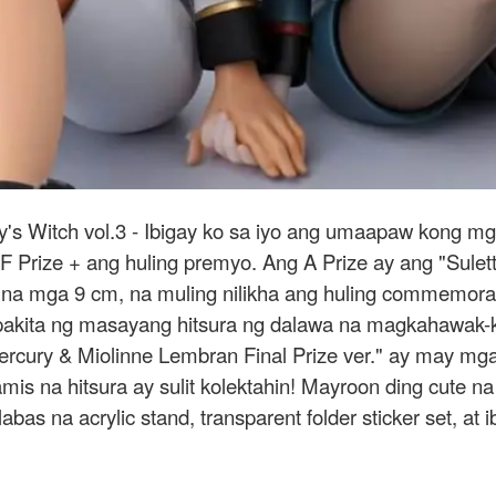
y's Witch vol.3 - Ibigay ko sa iyo ang umaapaw kong 
Prize + ang huling premyo. Ang A Prize ay ang "Sulet
 mga 9 cm, na muling nilikha ang huling commemorative 
papakita ng masayang hitsura ng dalawa na magkahawa
rcury & Miolinne Lembran Final Prize ver." ay may mga 
is na hitsura ay sulit kolektahin! Mayroon ding cu
ilalabas na acrylic stand, transparent folder sticker set, 