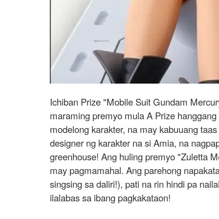
Ichiban Prize "Mobile Suit Gundam Mercur
maraming premyo mula A Prize hanggang F 
modelong karakter, na may kabuuang taas na
designer ng karakter na si Amia, na nag
greenhouse! Ang huling premyo "Zuletta Me
may pagmamahal. Ang parehong napakatam
singsing sa daliri!), pati na rin hindi pa na
ilalabas sa ibang pagkakataon!