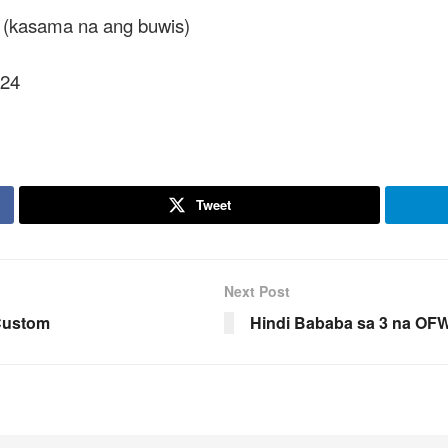
 (kasama na ang buwis)
024
Tweet
Next Post
 Custom
Hindi Bababa sa 3 na OF