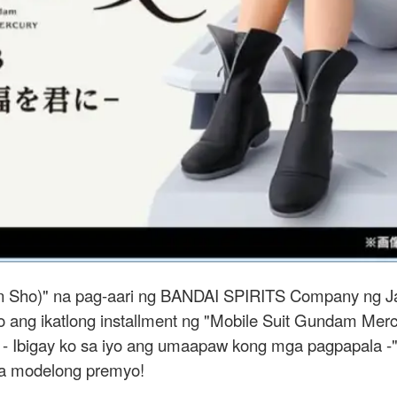
iban Sho)" na pag-aari ng BANDAI SPIRITS Company ng 
o ang ikatlong installment ng "Mobile Suit Gundam Mer
 - Ibigay ko sa iyo ang umaapaw kong mga pagpapala -
ga modelong premyo!