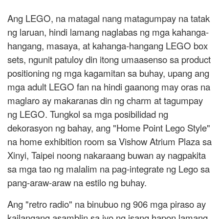
Ang LEGO, na matagal nang matagumpay na tatak
ng laruan, hindi lamang naglabas ng mga kahanga-
hangang, masaya, at kahanga-hangang LEGO box
sets, ngunit patuloy din itong umaasenso sa product
positioning ng mga kagamitan sa buhay, upang ang
mga adult LEGO fan na hindi gaanong may oras na
maglaro ay makaranas din ng charm at tagumpay
ng LEGO. Tungkol sa mga posibilidad ng
dekorasyon ng bahay, ang "Home Point Lego Style"
na home exhibition room sa Vishow Atrium Plaza sa
Xinyi, Taipei noong nakaraang buwan ay nagpakita
sa mga tao ng malalim na pag-integrate ng Lego sa
pang-araw-araw na estilo ng buhay.
Ang "retro radio" na binubuo ng 906 mga piraso ay
kailangang asamblin sa iyo ng isang hapon lamang.