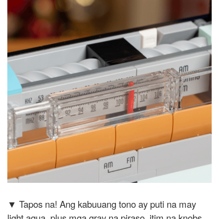
▼ Tapos na! Ang kabuuang tono ay puti na may
light aqua, plus mga gray na piraso, itim na knobs,