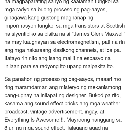
na magpaparating sa iyo ng kaalaman tungkol sa
mga radyo sa buong proseso ng pag-aayos,
ginagawa kang gustong maghanap ng
impormasyon tungkol sa mga transistors at Scottish
na siyentipiko sa pisika na si "James Clerk Maxwell"
na may kaugnayan sa electromagnetism, pati na rin
ang mga nakaraang klasikong channels, at iba pa.
Itatayo rin nito ang isang maliit na espasyo na
inilaan para sa radyong ito upang maipakita ito.
Sa panahon ng proseso ng pag-aayos, maaari mo
ring maramdaman ang misteryo ng mekanismong
pang-ugnay na inilapat ng designer. Bukod pa rito,
kasama ang sound effect bricks ang mga weather
broadcast, vintage advertisement, ingay, at
Everything Is Awesome!!!. Mayroong hanggang sa
8 uri ng mga sound effect. Talagang agad na