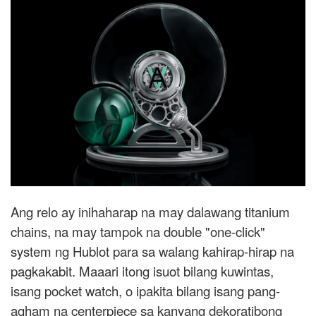
Ang relo ay inihaharap na may dalawang titanium
chains, na may tampok na double "one-click"
system ng Hublot para sa walang kahirap-hirap na
pagkakabit. Maaari itong isuot bilang kuwintas,
isang pocket watch, o ipakita bilang isang pang-
agham na centerpiece sa kanyang dekoratibong