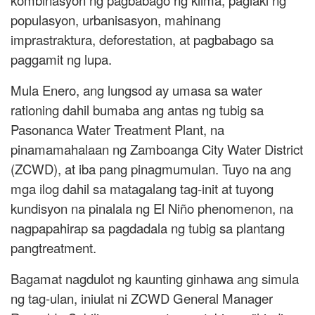
kombinasyon ng pagbabago ng klima, paglaki ng
populasyon, urbanisasyon, mahinang
imprastraktura, deforestation, at pagbabago sa
paggamit ng lupa.
Mula Enero, ang lungsod ay umasa sa water
rationing dahil bumaba ang antas ng tubig sa
Pasonanca Water Treatment Plant, na
pinamamahalaan ng Zamboanga City Water District
(ZCWD), at iba pang pinagmumulan. Tuyo na ang
mga ilog dahil sa matagalang tag-init at tuyong
kundisyon na pinalala ng El Niño phenomenon, na
nagpapahirap sa pagdadala ng tubig sa plantang
pangtreatment.
Bagamat nagdulot ng kaunting ginhawa ang simula
ng tag-ulan, iniulat ni ZCWD General Manager