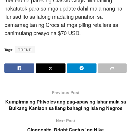
themed na pares ng Classic Clogs. Manatiling
nakatutok para sa mga update dahil malamang na
ilunsad ito sa lalong madaling panahon sa
pamamagitan ng Crocs at mga piling retailers sa
panimulang presyo na $70 USD.
Tags:
TREND
Previous Post
Kumpirma ng Phivolcs ang pag-apaw ng lahar mula sa
Bulkang Kanlaon sa ilang bahagi ng Isla ng Negros
Next Post
Clogposite ‘Bright Cactus’ ng Nike