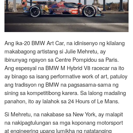
Ang ika-20 BMW Art Car, na idinisenyo ng kilalang
makabagong artistang si Julie Mehretu, ay
ibinunyag ngayon sa Centre Pompidou sa Paris.
Ang espesyal na BMW M Hybrid V8 racecar na ito
ay binago sa isang performative work of art, patuloy
ang tradisyon ng BMW na pagsasama-sama ng
sining sa kompetitibong karera. Sa lalong madaling
panahon, ito ay lalahok sa 24 Hours of Le Mans.
Si Mehretu, na nakabase sa New York, ay malapit
na nakipagtulungan sa mga koponang motorsport
at engineering upang lumikha ng natatanging