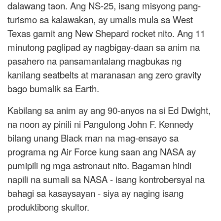
dalawang taon. Ang NS-25, isang misyong pang-
turismo sa kalawakan, ay umalis mula sa West
Texas gamit ang New Shepard rocket nito. Ang 11
minutong paglipad ay nagbigay-daan sa anim na
pasahero na pansamantalang magbukas ng
kanilang seatbelts at maranasan ang zero gravity
bago bumalik sa Earth.
Kabilang sa anim ay ang 90-anyos na si Ed Dwight,
na noon ay pinili ni Pangulong John F. Kennedy
bilang unang Black man na mag-ensayo sa
programa ng Air Force kung saan ang NASA ay
pumipili ng mga astronaut nito. Bagaman hindi
napili na sumali sa NASA - isang kontrobersyal na
bahagi sa kasaysayan - siya ay naging isang
produktibong skultor.