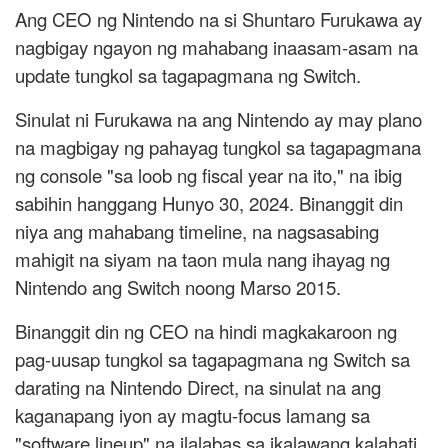
Ang CEO ng Nintendo na si Shuntaro Furukawa ay
nagbigay ngayon ng mahabang inaasam-asam na
update tungkol sa tagapagmana ng Switch.
Sinulat ni Furukawa na ang Nintendo ay may plano
na magbigay ng pahayag tungkol sa tagapagmana
ng console "sa loob ng fiscal year na ito," na ibig
sabihin hanggang Hunyo 30, 2024. Binanggit din
niya ang mahabang timeline, na nagsasabing
mahigit na siyam na taon mula nang ihayag ng
Nintendo ang Switch noong Marso 2015.
Binanggit din ng CEO na hindi magkakaroon ng
pag-uusap tungkol sa tagapagmana ng Switch sa
darating na Nintendo Direct, na sinulat na ang
kaganapang iyon ay magtu-focus lamang sa
"software lineup" na ilalabas sa ikalawang kalahati