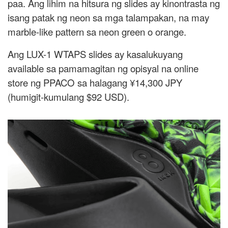
paa. Ang lihim na hitsura ng slides ay kinontrasta ng
isang patak ng neon sa mga talampakan, na may
marble-like pattern sa neon green o orange.
Ang LUX-1 WTAPS slides ay kasalukuyang
available sa pamamagitan ng opisyal na online
store ng PPACO sa halagang ¥14,300 JPY
(humigit-kumulang $92 USD).