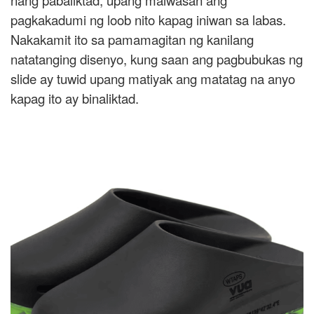
nang pabaliktad, upang maiwasan ang
pagkakadumi ng loob nito kapag iniwan sa labas.
Nakakamit ito sa pamamagitan ng kanilang
natatanging disenyo, kung saan ang pagbubukas ng
slide ay tuwid upang matiyak ang matatag na anyo
kapag ito ay binaliktad.