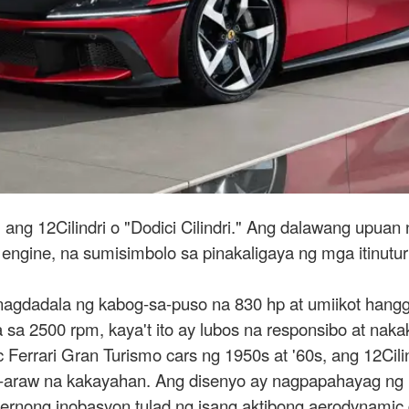
ang 12Cilindri o "Dodici Cilindri." Ang dalawang upuan n
2 engine, na sumisimbolo sa pinakaligaya ng mga itinutu
nagdadala ng kabog-sa-puso na 830 hp at umiikot hangga
sa 2500 rpm, kaya't ito ay lubos na responsibo at na
Ferrari Gran Turismo cars ng 1950s at '60s, ang 12Cil
-araw na kakayahan. Ang disenyo ay nagpapahayag ng
nong inobasyon tulad ng isang aktibong aerodynamic 