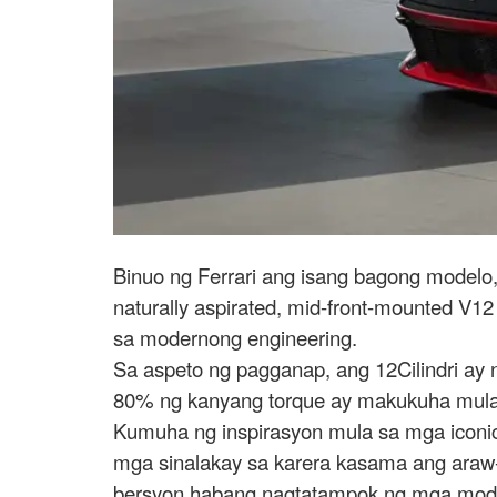
Binuo ng Ferrari ang isang bagong modelo, 
naturally aspirated, mid-front-mounted V1
sa modernong engineering.
Sa aspeto ng pagganap, ang 12Cilindri ay 
80% ng kanyang torque ay makukuha mula 
Kumuha ng inspirasyon mula sa mga iconic 
mga sinalakay sa karera kasama ang araw
bersyon habang nagtatampok ng mga moder