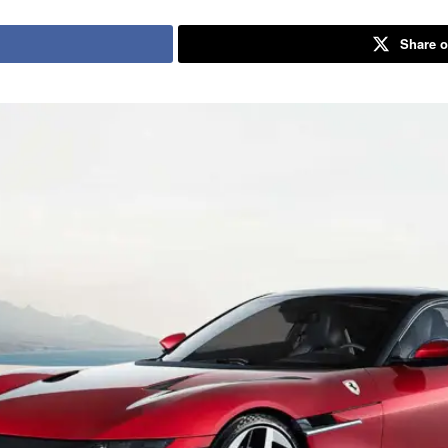
Share o