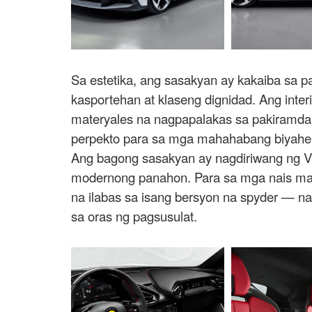
Sa estetika, ang sasakyan ay kakaiba sa
kasportehan at klaseng dignidad. Ang inte
materyales na nagpapalakas sa pakiramdam
perpekto para sa mga mahahabang biyahe 
Ang bagong sasakyan ay nagdiriwang ng V12
modernong panahon. Para sa mga nais mag
na ilabas sa isang bersyon na spyder — na
sa oras ng pagsusulat.