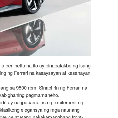
a berlinetta na ito ay pinapatakbo ng isang
ring ng Ferrari na kasaysayan at kasanayan
ng sa 9500 rpm. Sinabi rin ng Ferrari na
kakabighaning pagmamaneho.
indri ay nagpapamalas ng excitement ng
 klasikong elegansya ng mga naunang
device at isang nakakamanghang front-