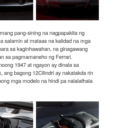
rmang pang-sining na nagpapakita ng
na salamin at mataas na kalidad na mga
 para sa kaginhawahan, na ginagawang
an sa pagmamaneho ng Ferrari.
noong 1947 at ngayon ay dinala sa
ang bagong 12Cilindri ay nakatakda rin
ehong mga modelo na hindi pa nalalathala