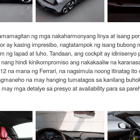
 pamamagitan ng mga nakaharmonyang linya at isang po
rior ay kasing impresibo, nagtatampok ng isang bubong 
 ng lapad at luho. Tandaan, ang cockpit ay idinisenyo
nang hindi kinikompromiso ang nakakaaliw na karanas
 na mana ng Ferrari, na nagsimula noong itinatag ito 
maneho na may hanging tumatagos sa kanilang buhok, 
 may mga detalye sa presyo at availability para sa par