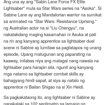
Ang una ay ang "Sabin Lane Force FX Elite
Lightsaber" mula sa Star Wars series na "Asoka". Si
Sabine Lane ay ang Mandalorian warrior na sumikat
sa animated na "Star Wars: Resistance Uprising."
ng Australian actor na si "Liu Chengyu", na
nakatakdang maging kasamahan ni Asuka at pati
na rin ang kanyang apprentice sa lightsaber duel
scene ni Sabine ay lumitaw sa pagtatapos ng unang
episode, Upang matugunan ang paparating na
kaaway, inilabas niya ang matagal nang nawala na
lightsaber para harapin sila, ngunit ang kanyang
mga natamo sa lightsaber combat skills ay
bahagyang hindi sapat, at siya ay natalo ng
apprentice ni Bailan Shigao na si Xin Heidi.
Sa pagkakataong ito, ang lightsaber ni Sabine ay
napakalaki sa 102 sentimetro sa lamang ng