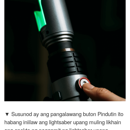
▼ Susunod ay ang pangalawang buton Pindutin ito
habang iniilaw ang lightsaber upang muling likhain
ang epekto ng paggamit ng lightsaber upang