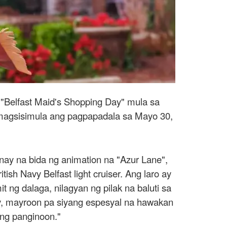
 "Belfast Maid's Shopping Day" mula sa
 magsisimula ang pagpapadala sa Mayo 30,
ay na bida ng animation na "Azur Lane",
ish Navy Belfast light cruiser. Ang laro ay
ng dalaga, nilagyan ng pilak na baluti sa
, mayroon pa siyang espesyal na hawakan
ang panginoon."