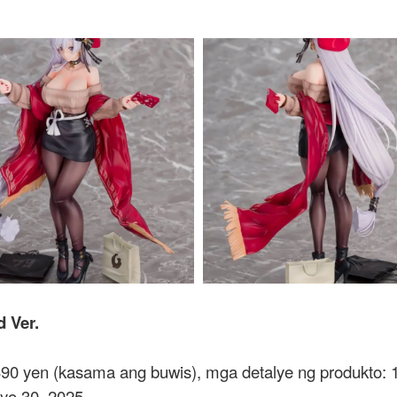
 Ver.
90 yen (kasama ang buwis), mga detalye ng produkto: 
ayo 30, 2025