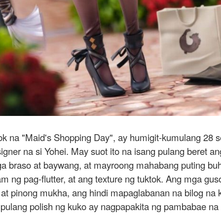
ok na "Maid's Shopping Day", ay humigit-kumulang 28 s
igner na si Yohei. May suot ito na isang pulang beret 
 braso at baywang, at mayroong mahabang puting buhok
m ng pag-flutter, at ang texture ng tuktok. Ang mga gu
 at pinong mukha, ang hindi mapaglabanan na bilog na k
 pulang polish ng kuko ay nagpapakita ng pambabae na 