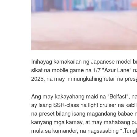
Inihayag kamakailan ng Japanese model br
sikat na mobile game na 1/7 "Azur Lane"
2025, na may iminungkahing retail na pre
Ang may kakayahang maid na "Belfast", na
ay isang SSR-class na light cruiser na kabi
na-preset bilang isang magandang babae na
kanyang mga kamay, at may mahabang put
mula sa kumander, na nagsasabing ".Tungk