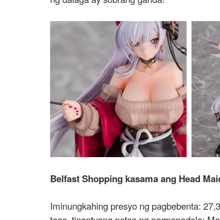
Belfast Shopping kasama ang Head Maid
Iminungkahing presyo ng pagbebenta: 27,3
taas, tinantyang petsa ng pagpapadala: M