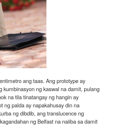
entimetro ang taas. Ang prototype ay
ang kumbinasyon ng kaswal na damit, pulang
 na tila tinatangay ng hangin ay
sot ng palda ay napakahusay din na
urba ng dibdib, ang translucence ng
kagandahan ng Belfast na naiiba sa damit