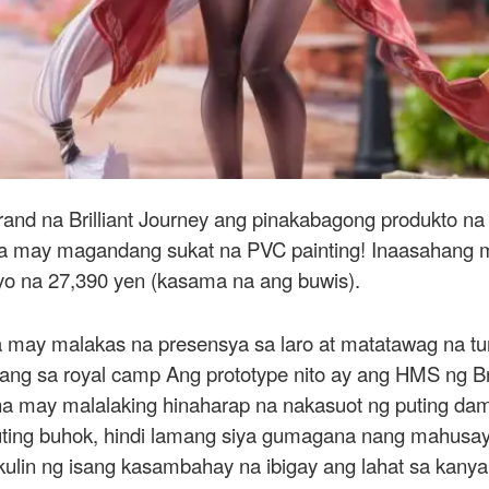
and na Brilliant Journey ang pinakabagong produkto na
 na may magandang sukat na PVC painting! Inaasahang
syo na 27,390 yen (kasama na ang buwis).
 may malakas na presensya sa laro at matatawag na tun
lang sa royal camp Ang prototype nito ay ang HMS ng Brit
 may malalaking hinaharap na nakasuot ng puting damit 
ing buhok, hindi lamang siya gumagana nang mahusay
ulin ng isang kasambahay na ibigay ang lahat sa kany