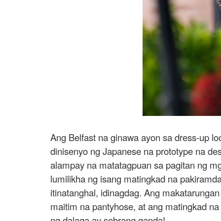
Ang Belfast na ginawa ayon sa dress-up lo
dinisenyo ng Japanese na prototype na des
alampay na matatagpuan sa pagitan ng mga
lumilikha ng isang matingkad na pakiramda
itinatanghal, idinagdag. Ang makatarungan
maitim na pantyhose, at ang matingkad na
ng dalaga ay sobrang ganda!