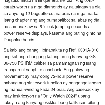
nagsusumikap na flinqué enamel dial. Ang 0.45-
carats-worth na mga diamonds ay nakalagay sa dial
sa anyo ng 12 baguette-cut na oras na mga marka.
Isang chapter ring ang pumapalibot sa labas ng dial,
na sumasaklaw sa 6-'clock jumping seconds at
power reserve displays, kasama ang puting ginto na
Dauphine hands.
Sa kabilang bahagi, ipinapakita ng Ref. 6301A-010
ang kahanga-hangang katangian ng kanyang GS
36-750 PS IRM caliber sa pamamagitan ng isang
transparent sapphire caseback. Ang galaw ng
movement ay mayroong 72-hour power reserve
habang ang strikework function ay nangangailangan
ng manual-winding kada 24 oras. Ang caseback ay
may inskripsyon na "Only Watch 2024" upang
tukuyin ang kanyang eksklusibong kalikasan bilang