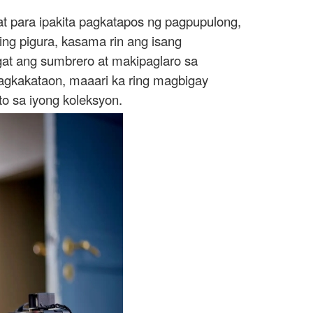
t para ipakita pagkatapos ng pagpupulong,
ing pigura, kasama rin ang isang
at ang sumbrero at makipaglaro sa
agkakataon, maaari ka ring magbigay
o sa iyong koleksyon.