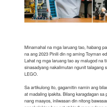
Minamahal na mga laruang tao, habang pap
na ang 2023 Pinili din ng aming Toyman e
Lahat ng mga laruang tao ay malugod na tin
sinasadyang nakalimutan ngunit talagang su
LEGO.
Sa artikulong ito, gagamitin namin ang b
at madaling ipakita. Bilang karagdagan sa
nang maayos, iniiwasan din nitong bawasa