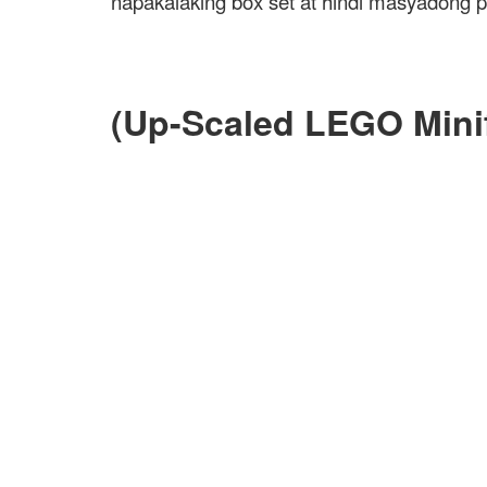
napakalaking box set at hindi masyadong p
(Up-Scaled LEGO Minif