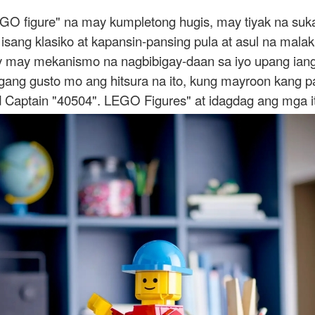
GO figure" na may kumpletong hugis, may tiyak na suka
sang klasiko at kapansin-pansing pula at asul na malak
y may mekanismo na nagbibigay-daan sa iyo upang iang
gang gusto mo ang hitsura na ito, kung mayroon kang p
Captain "40504". LEGO Figures" at idagdag ang mga it