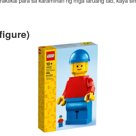
raktikal para sa karamihan ng mga laruang tao, kaya si
igure)