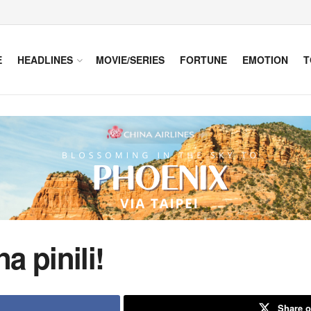
E
HEADLINES
MOVIE/SERIES
FORTUNE
EMOTION
T
 pinili!
Share o