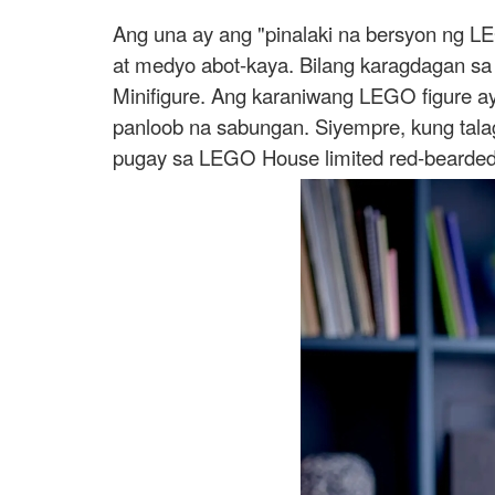
Ang una ay ang "pinalaki na bersyon ng LE
at medyo abot-kaya. Bilang karagdagan sa i
Minifigure. Ang karaniwang LEGO figure a
panloob na sabungan. Siyempre, kung tala
pugay sa LEGO House limited red-bearded 