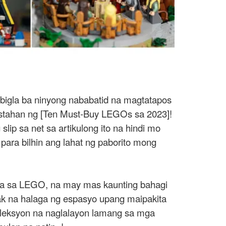
bigla ba ninyong nababatid na magtatapos
listahan ng [Ten Must-Buy LEGOs sa 2023]!
ip sa net sa artikulong ito na hindi mo
 para bilhin ang lahat ng paborito mong
mula sa LEGO, na may mas kaunting bahagi
yak na halaga ng espasyo upang maipakita
seleksyon na naglalayon lamang sa mga