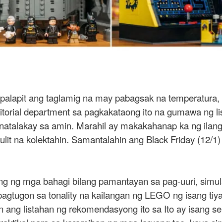
alapit ang taglamig na may pabagsak na temperatura, 
ditorial department sa pagkakataong ito na gumawa ng 
atalakay sa amin. Marahil ay makakahanap ka ng ilang sl
lit na kolektahin. Samantalahin ang Black Friday (12/1)
ilang ng mga bahagi bilang pamantayan sa pag-uuri, si
 pagtugon sa tonality na kailangan ng LEGO ng isang ti
n ang listahan ng rekomendasyong ito sa Ito ay isang 