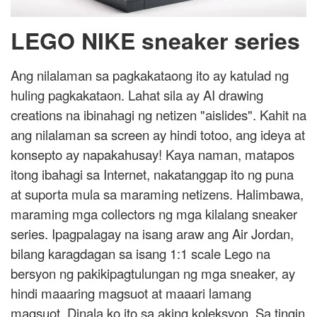
LEGO NIKE sneaker series
Ang nilalaman sa pagkakataong ito ay katulad ng
huling pagkakataon. Lahat sila ay AI drawing
creations na ibinahagi ng netizen "aislides". Kahit na
ang nilalaman sa screen ay hindi totoo, ang ideya at
konsepto ay napakahusay! Kaya naman, matapos
itong ibahagi sa Internet, nakatanggap ito ng puna
at suporta mula sa maraming netizens. Halimbawa,
maraming mga collectors ng mga kilalang sneaker
series. Ipagpalagay na isang araw ang Air Jordan,
bilang karagdagan sa isang 1:1 scale Lego na
bersyon ng pakikipagtulungan ng mga sneaker, ay
hindi maaaring magsuot at maaari lamang
magsuot. Dinala ko ito sa aking koleksyon. Sa tingin