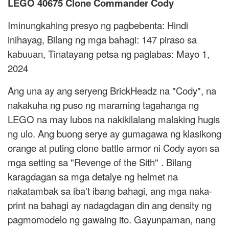
LEGO 40675 Clone Commander Cody
Iminungkahing presyo ng pagbebenta: Hindi
inihayag, Bilang ng mga bahagi: 147 piraso sa
kabuuan, Tinatayang petsa ng paglabas: Mayo 1,
2024
Ang una ay ang seryeng BrickHeadz na "Cody", na
nakakuha ng puso ng maraming tagahanga ng
LEGO na may lubos na nakikilalang malaking hugis
ng ulo. Ang buong serye ay gumagawa ng klasikong
orange at puting clone battle armor ni Cody ayon sa
mga setting sa "Revenge of the Sith" . Bilang
karagdagan sa mga detalye ng helmet na
nakatambak sa iba't ibang bahagi, ang mga naka-
print na bahagi ay nadagdagan din ang density ng
pagmomodelo ng gawaing ito. Gayunpaman, nang