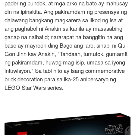
pader ng bundok, at mga arko na bato ay mahusay
din na ipinakita. Ang pakiramdam ng presensya ng
dalawang bangkang magkarera sa likod ng isa at
ang paghabol ni Anakin sa kanila ay masasabing
ganap na naihatid; nararapat na banggitin na ang
base ay mayroon ding Bago ang laro, sinabi ni Qui-
Gon Jinn kay Anakin, "Tandaan, tumutok, gumamit
ng pakiramdam, huwag mag-isip, umasa sa iyong
intuwisyon." Sa tabi nito ay isang commemorative
brick decoration para sa ika-25 anibersaryo ng
LEGO Star Wars series.