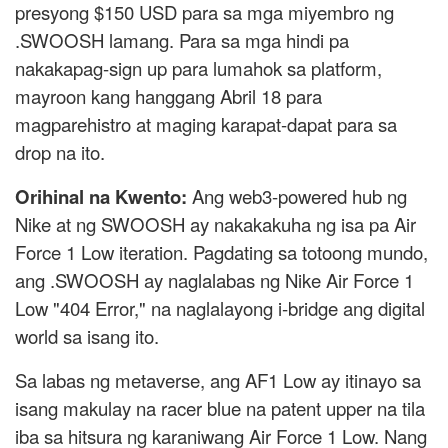
presyong $150 USD para sa mga miyembro ng
.SWOOSH lamang. Para sa mga hindi pa
nakakapag-sign up para lumahok sa platform,
mayroon kang hanggang Abril 18 para
magparehistro at maging karapat-dapat para sa
drop na ito.
Orihinal na Kwento:
Ang web3-powered hub ng
Nike at ng SWOOSH ay nakakakuha ng isa pa Air
Force 1 Low iteration. Pagdating sa totoong mundo,
ang .SWOOSH ay naglalabas ng Nike Air Force 1
Low "404 Error," na naglalayong i-bridge ang digital
world sa isang ito.
Sa labas ng metaverse, ang AF1 Low ay itinayo sa
isang makulay na racer blue na patent upper na tila
iba sa hitsura ng karaniwang Air Force 1 Low. Nang