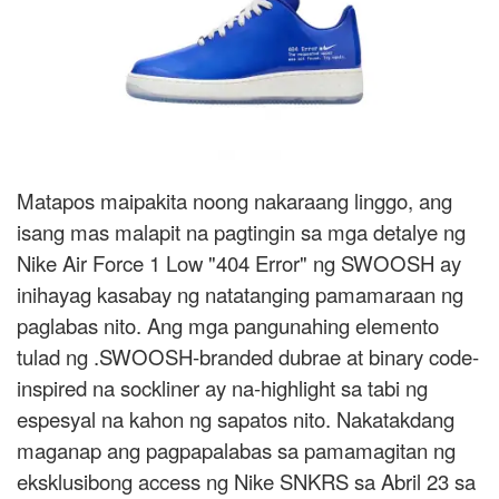
Matapos maipakita noong nakaraang linggo, ang
isang mas malapit na pagtingin sa mga detalye ng
Nike Air Force 1 Low "404 Error" ng SWOOSH ay
inihayag kasabay ng natatanging pamamaraan ng
paglabas nito. Ang mga pangunahing elemento
tulad ng .SWOOSH-branded dubrae at binary code-
inspired na sockliner ay na-highlight sa tabi ng
espesyal na kahon ng sapatos nito. Nakatakdang
maganap ang pagpapalabas sa pamamagitan ng
eksklusibong access ng Nike SNKRS sa Abril 23 sa