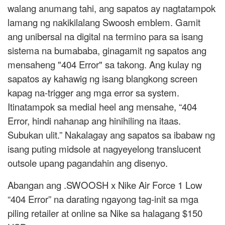
walang anumang tahi, ang sapatos ay nagtatampok
lamang ng nakikilalang Swoosh emblem. Gamit
ang unibersal na digital na termino para sa isang
sistema na bumababa, ginagamit ng sapatos ang
mensaheng "404 Error" sa takong. Ang kulay ng
sapatos ay kahawig ng isang blangkong screen
kapag na-trigger ang mga error sa system.
Itinatampok sa medial heel ang mensahe, “404
Error, hindi nahanap ang hinihiling na itaas.
Subukan ulit.” Nakalagay ang sapatos sa ibabaw ng
isang puting midsole at nagyeyelong translucent
outsole upang pagandahin ang disenyo.
Abangan ang .SWOOSH x Nike Air Force 1 Low
“404 Error” na darating ngayong tag-init sa mga
piling retailer at online sa Nike sa halagang $150