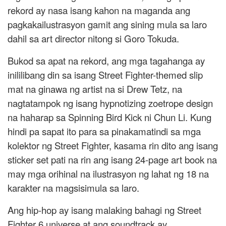
rekord ay nasa isang kahon na maganda ang
pagkakailustrasyon gamit ang sining mula sa laro
dahil sa art director nitong si Goro Tokuda.
Bukod sa apat na rekord, ang mga tagahanga ay
inililibang din sa isang Street Fighter-themed slip
mat na ginawa ng artist na si Drew Tetz, na
nagtatampok ng isang hypnotizing zoetrope design
na haharap sa Spinning Bird Kick ni Chun Li. Kung
hindi pa sapat ito para sa pinakamatindi sa mga
kolektor ng Street Fighter, kasama rin dito ang isang
sticker set pati na rin ang isang 24-page art book na
may mga orihinal na ilustrasyon ng lahat ng 18 na
karakter na magsisimula sa laro.
Ang hip-hop ay isang malaking bahagi ng Street
Fighter 6 universe at ang soundtrack ay