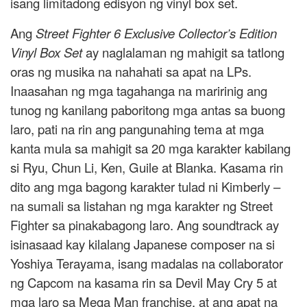
isang limitadong edisyon ng vinyl box set.
Ang
Street Fighter 6 Exclusive Collector’s Edition
Vinyl Box Set
ay naglalaman ng mahigit sa tatlong
oras ng musika na nahahati sa apat na LPs.
Inaasahan ng mga tagahanga na maririnig ang
tunog ng kanilang paboritong mga antas sa buong
laro, pati na rin ang pangunahing tema at mga
kanta mula sa mahigit sa 20 mga karakter kabilang
si Ryu, Chun Li, Ken, Guile at Blanka. Kasama rin
dito ang mga bagong karakter tulad ni Kimberly –
na sumali sa listahan ng mga karakter ng Street
Fighter sa pinakabagong laro. Ang soundtrack ay
isinasaad kay kilalang Japanese composer na si
Yoshiya Terayama, isang madalas na collaborator
ng Capcom na kasama rin sa Devil May Cry 5 at
mga laro sa Mega Man franchise, at ang apat na