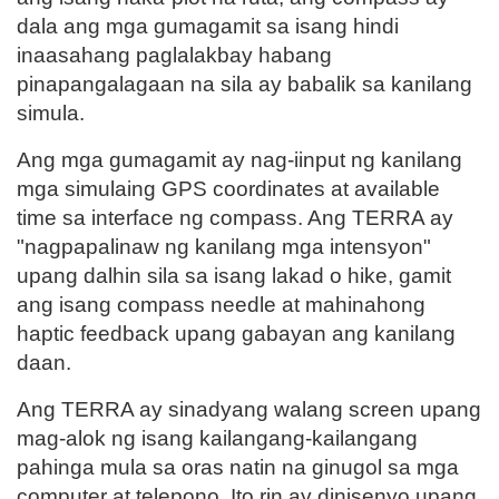
dala ang mga gumagamit sa isang hindi
inaasahang paglalakbay habang
pinapangalagaan na sila ay babalik sa kanilang
simula.
Ang mga gumagamit ay nag-iinput ng kanilang
mga simulaing GPS coordinates at available
time sa interface ng compass. Ang TERRA ay
"nagpapalinaw ng kanilang mga intensyon"
upang dalhin sila sa isang lakad o hike, gamit
ang isang compass needle at mahinahong
haptic feedback upang gabayan ang kanilang
daan.
Ang TERRA ay sinadyang walang screen upang
mag-alok ng isang kailangang-kailangang
pahinga mula sa oras natin na ginugol sa mga
computer at telepono. Ito rin ay dinisenyo upang