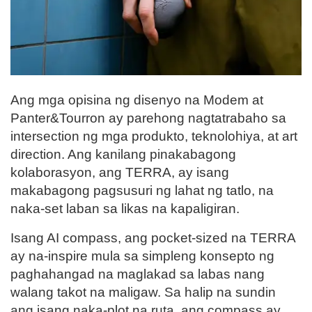
Ang mga opisina ng disenyo na Modem at
Panter&Tourron ay parehong nagtatrabaho sa
intersection ng mga produkto, teknolohiya, at art
direction. Ang kanilang pinakabagong
kolaborasyon, ang TERRA, ay isang
makabagong pagsusuri ng lahat ng tatlo, na
naka-set laban sa likas na kapaligiran.
Isang AI compass, ang pocket-sized na TERRA
ay na-inspire mula sa simpleng konsepto ng
paghahangad na maglakad sa labas nang
walang takot na maligaw. Sa halip na sundin
ang isang naka-plot na ruta, ang compass ay