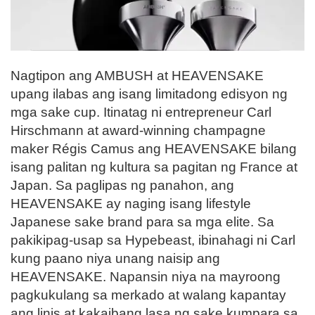
Nagtipon ang AMBUSH at HEAVENSAKE
upang ilabas ang isang limitadong edisyon ng
mga sake cup. Itinatag ni entrepreneur Carl
Hirschmann at award-winning champagne
maker Régis Camus ang HEAVENSAKE bilang
isang palitan ng kultura sa pagitan ng France at
Japan. Sa paglipas ng panahon, ang
HEAVENSAKE ay naging isang lifestyle
Japanese sake brand para sa mga elite. Sa
pakikipag-usap sa Hypebeast, ibinahagi ni Carl
kung paano niya unang naisip ang
HEAVENSAKE. Napansin niya na mayroong
pagkukulang sa merkado at walang kapantay
ang linis at kakaibang lasa ng sake kumpara sa