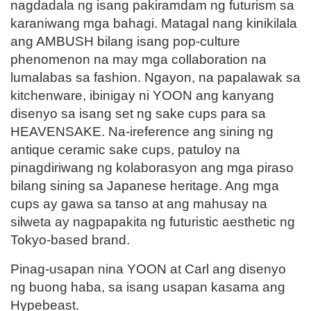
nagdadala ng isang pakiramdam ng futurism sa
karaniwang mga bahagi. Matagal nang kinikilala
ang AMBUSH bilang isang pop-culture
phenomenon na may mga collaboration na
lumalabas sa fashion. Ngayon, na papalawak sa
kitchenware, ibinigay ni YOON ang kanyang
disenyo sa isang set ng sake cups para sa
HEAVENSAKE. Na-ireference ang sining ng
antique ceramic sake cups, patuloy na
pinagdiriwang ng kolaborasyon ang mga piraso
bilang sining sa Japanese heritage. Ang mga
cups ay gawa sa tanso at ang mahusay na
silweta ay nagpapakita ng futuristic aesthetic ng
Tokyo-based brand.
Pinag-usapan nina YOON at Carl ang disenyo
ng buong haba, sa isang usapan kasama ang
Hypebeast.