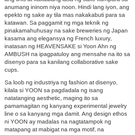
anumang ininom niya noon. Hindi lang iyon, ang
epekto ng sake ay tila mas nakakabuti para sa
katawan. Sa paggamit ng mga teknik ng
pinakamahuhusay na sake breweries ng Japan
kasama ang elegansya ng French luxury,
inatasan ng HEAVENSAKE si Yoon Ahn ng
AMBUSH na ipagpatuloy ang mensahe na ito sa
disenyo para sa kanilang collaborative sake
cups.
Sa loob ng industriya ng fashion at disenyo,
kilala si YOON sa pagdadala ng isang
natatanging aesthetic, maging ito sa
pamamagitan ng kanyang experimental jewelry
line o sa kanyang mga damit. Ang design ethos
ni YOON ay madalas na nagtatampok ng
matapang at mabigat na mga motif, na