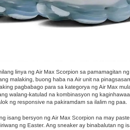
ilang linya ng Air Max Scorpion sa pamamagitan n
ang malaking, buong haba na Air unit na pinagsasa
king pagbabago para sa kategorya ng Air Max mula
sang walang-katulad na kombinasyon ng kaginhawaan
lok ng responsive na pakiramdam sa ilalim ng paa.
e ang isang bersyon ng Air Max Scorpion na may paste
iwang ng Easter. Ang sneaker ay binabalutan ng isa