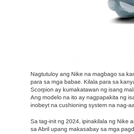
Nagtutuloy ang Nike na magbago sa kan
para sa mga babae. Kilala para sa kany
Scorpion ay kumakatawan ng isang mala
Ang modelo na ito ay nagpapakita ng i
inobeyt na cushioning system na nag-aa
Sa tag-init ng 2024, ipinakilala ng Nik
sa Abril upang makasabay sa mga pagdir