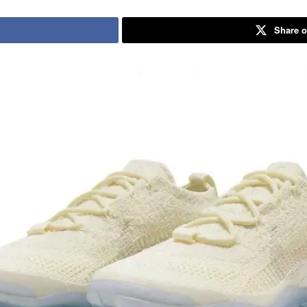
Share o