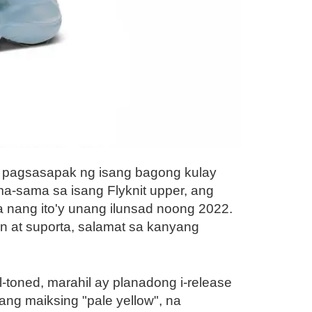
g pagsasapak ng isang bagong kulay
ma-sama sa isang Flyknit upper, ang
 nang ito'y unang ilunsad noong 2022.
 at suporta, salamat sa kanyang
l-toned, marahil ay planadong i-release
ng maiksing "pale yellow", na