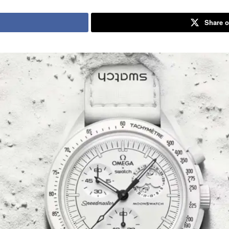
Share o