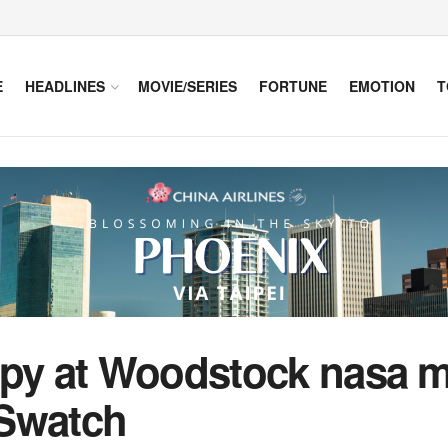
E
HEADLINES
MOVIE/SERIES
FORTUNE
EMOTION
T
opy at Woodstock nasa m
Swatch