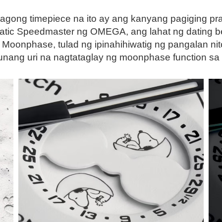
gong timepiece na ito ay ang kanyang pagiging pra
tic Speedmaster ng OMEGA, ang lahat ng dating b
e Moonphase, tulad ng ipinahihiwatig ng pangalan ni
unang uri na nagtataglay ng moonphase function sa