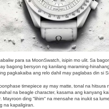
kabaliw para sa MoonSwatch, isipin mo ulit. Sa b
y bagong bersyon ng kanilang maraming-hinahanga
g pagkakaiba ang relo dahil may paglabas din si Sn
Moonphase timepiece ay may matte, tonal na hitsura
mahal na beagle character, kasama ang kanyang k
ter. Mayroon ding "lihim" na mensahe na inukit sa l
na kapaligiran.