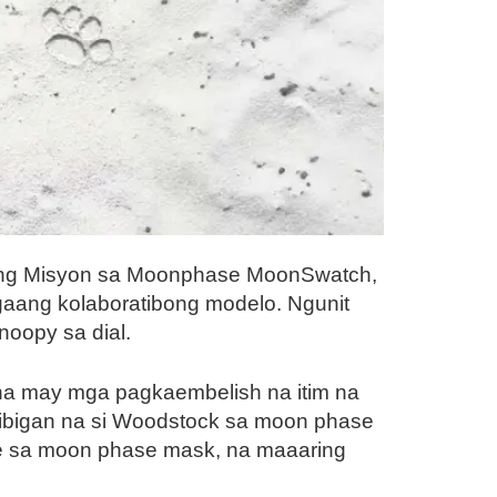
agong Misyon sa Moonphase MoonSwatch,
ang kolaboratibong modelo. Ngunit
oopy sa dial.
 na may mga pagkaembelish na itim na
aibigan na si Woodstock sa moon phase
ume sa moon phase mask, na maaaring