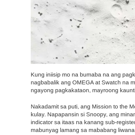
Kung iniisip mo na bumaba na ang pag
nagbabalik ang OMEGA at Swatch na ma
ngayong pagkakataon, mayroong kauntin
Nakadamit sa puti, ang Mission to the 
kulay. Napapansin si Snoopy, ang mina
indicator sa itaas na kanang sub-regis
mabunyag lamang sa mababang liwanag 