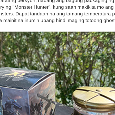
karaang bersyon, habang ang bagong packaging ng
ry ng "Monster Hunter", kung saan makikita mo ang
nsters. Dapat tandaan na ang tamang temperatura pa
 mainit na inumin upang hindi maging totoong ghost