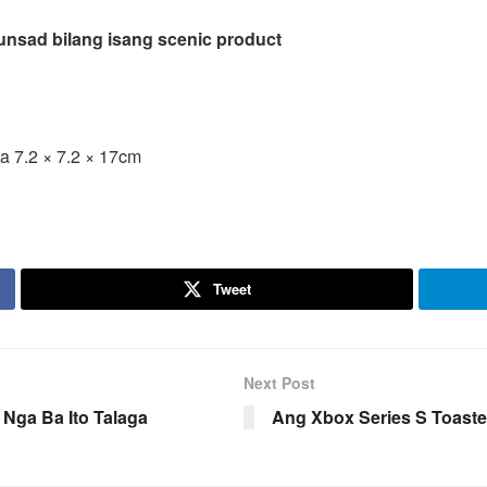
unsad bilang isang scenic product
ga 7.2 × 7.2 × 17cm
Tweet
Next Post
Nga Ba Ito Talaga
Ang Xbox Series S Toaste