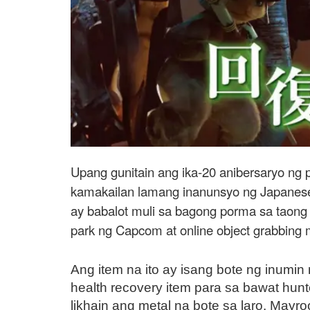
Upang gunitain ang ika-20 anibersaryo ng 
kamakailan lamang inanunsyo ng Japanese 
ay babalot muli sa bagong porma sa taong 
park ng Capcom at online object grabbing 
Ang item na ito ay isang bote ng inumi
health recovery item para sa bawat hunt
likhain ang metal na bote sa laro. Mayro