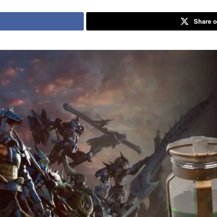
Share o