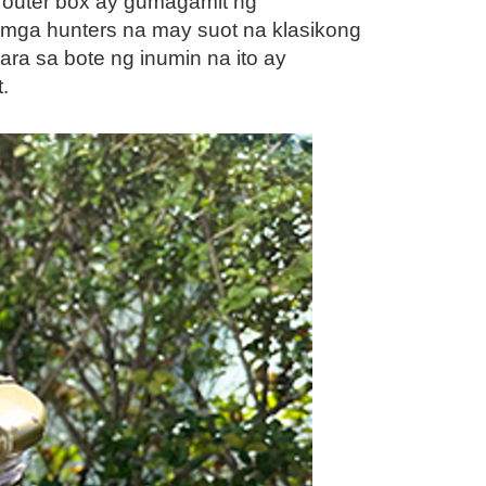
 outer box ay gumagamit ng
 mga hunters na may suot na klasikong
ra sa bote ng inumin na ito ay
.