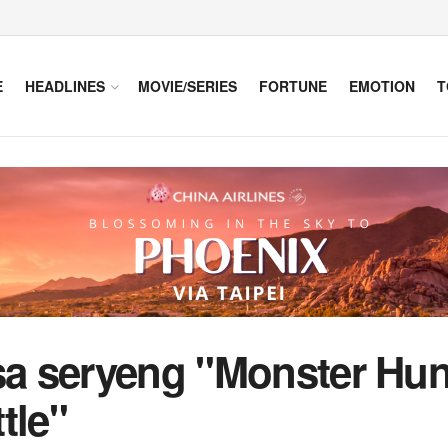
E
HEADLINES
MOVIE/SERIES
FORTUNE
EMOTION
T
sa seryeng "Monster Hun
tle"