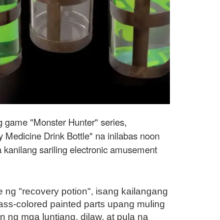
g game "Monster Hunter" series,
edicine Drink Bottle" na inilabas noon
 kanilang sariling electronic amusement
 ng "recovery potion", isang kailangang
rass-colored painted parts upang muling
n ng mga luntiang, dilaw, at pula na