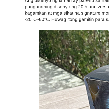
Ang disenyo ng laman ay pareho sa na
pangunahing disenyo ng 20th anniversa
kagamitan at mga sikat na signature mo
-20℃~60℃. Huwag itong gamitin para sa