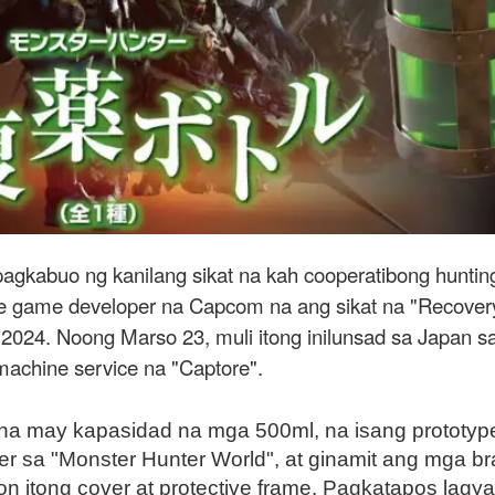
pagkabuo ng kanilang sikat na kah cooperatibong huntin
game developer na Capcom na ang sikat na "Recovery M
2024. Noong Marso 23, muli itong inilunsad sa Japan sa
machine service na "Captore".
n na may kapasidad na mga 500ml, na isang prototype
er sa "Monster Hunter World", at ginamit ang mga b
on itong cover at protective frame. Pagkatapos lagya