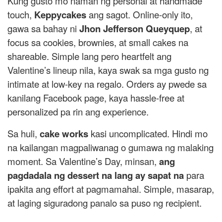
Kung gusto mo naman ng personal at handmade
touch,
Keppycakes
ang sagot. Online-only ito,
gawa sa bahay ni
Jhon Jefferson Queyquep
, at
focus sa cookies, brownies, at small cakes na
shareable. Simple lang pero heartfelt ang
Valentine’s lineup nila, kaya swak sa mga gusto ng
intimate at low-key na regalo. Orders ay pwede sa
kanilang Facebook page, kaya hassle-free at
personalized pa rin ang experience.
Sa huli,
cake works
kasi uncomplicated. Hindi mo
na kailangan magpaliwanag o gumawa ng malaking
moment. Sa Valentine’s Day, minsan,
ang
pagdadala ng dessert na lang ay sapat na
para
ipakita ang effort at pagmamahal. Simple, masarap,
at laging siguradong panalo sa puso ng recipient.