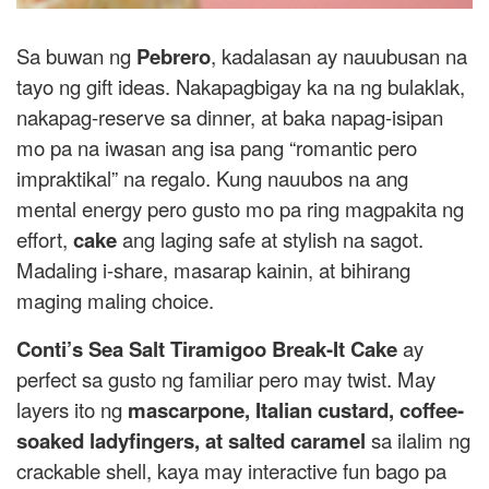
Sa buwan ng
Pebrero
, kadalasan ay nauubusan na
tayo ng gift ideas. Nakapagbigay ka na ng bulaklak,
nakapag-reserve sa dinner, at baka napag-isipan
mo pa na iwasan ang isa pang “romantic pero
impraktikal” na regalo. Kung nauubos na ang
mental energy pero gusto mo pa ring magpakita ng
effort,
cake
ang laging safe at stylish na sagot.
Madaling i-share, masarap kainin, at bihirang
maging maling choice.
Conti’s Sea Salt Tiramigoo Break-It Cake
ay
perfect sa gusto ng familiar pero may twist. May
layers ito ng
mascarpone, Italian custard, coffee-
soaked ladyfingers, at salted caramel
sa ilalim ng
crackable shell, kaya may interactive fun bago pa