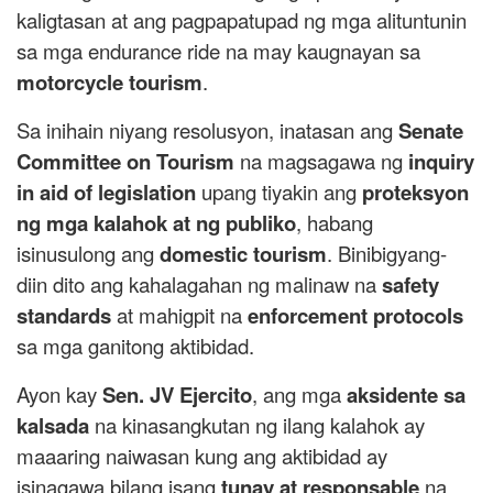
kaligtasan at ang pagpapatupad ng mga alituntunin
sa mga endurance ride na may kaugnayan sa
motorcycle tourism
.
Sa inihain niyang resolusyon, inatasan ang
Senate
Committee on Tourism
na magsagawa ng
inquiry
in aid of legislation
upang tiyakin ang
proteksyon
ng mga kalahok at ng publiko
, habang
isinusulong ang
domestic tourism
. Binibigyang-
diin dito ang kahalagahan ng malinaw na
safety
standards
at mahigpit na
enforcement protocols
sa mga ganitong aktibidad.
Ayon kay
Sen. JV Ejercito
, ang mga
aksidente sa
kalsada
na kinasangkutan ng ilang kalahok ay
maaaring naiwasan kung ang aktibidad ay
isinagawa bilang isang
tunay at responsable
na