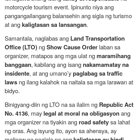
motorcycle tourism event. Ipinunto niya ang
pangangailangang balansehin ang sigla ng turismo
at ang
kaligtasan sa lansangan
.
Samantala, naglabas ang
Land Transportation
Office (LTO)
ng
Show Cause Order
laban sa
organizer, matapos ang mga ulat ng
maramihang
banggaan
, kabilang ang isang
nakamamatay na
insidente
, at ang umano’y
paglabag sa traffic
laws
ng ilang kalahok na naitala sa mga larawan at
bidyo.
Binigyang-diin ng LTO na sa ilalim ng
Republic Act
No. 4136
, may
legal at moral na obligasyon
ang
mga organizer na tiyakin ang
road safety
sa lahat
ng oras. Ang isyung ito, ayon sa ahensya, ay
malinaw na paalala na ang
kaligtasan ay hindi