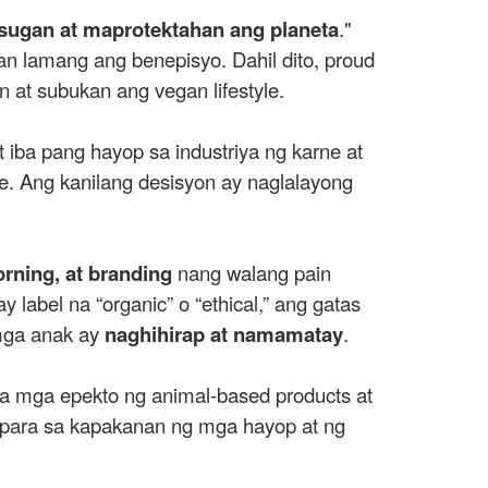
sugan at maprotektahan ang planeta
."
n lamang ang benepisyo. Dahil dito, proud
at subukan ang vegan lifestyle.
t iba pang hayop sa industriya ng karne at
tre. Ang kanilang desisyon ay naglalayong
orning, at branding
nang walang pain
y label na “organic” o “ethical,” ang gatas
 mga anak ay
naghihirap at namamatay
.
a mga epekto ng animal-based products at
 para sa kapakanan ng mga hayop at ng