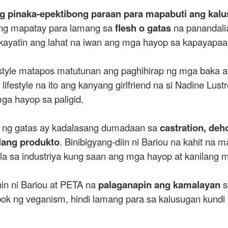
g pinaka-epektibong paraan para mapabuti ang kalu
ong mapatay para lamang sa
flesh o gatas
na panandalia
ayatin ang lahat na iwan ang mga hayop sa kapayapaan 
ifestyle matapos matutunan ang paghihirap ng mga baka a
ifestyle na ito ang kanyang girlfriend na si Nadine Lus
mga hayop sa paligid.
a ng gatas ay kadalasang dumadaan sa
castration, deh
ilang produkto
. Binibigyang-diin ni Bariou na kahit na ma
la sa industriya kung saan ang mga hayop at kanilang
in ni Bariou at PETA na
palaganapin ang kamalayan
s
ok ng veganism, hindi lamang para sa kalusugan kundi