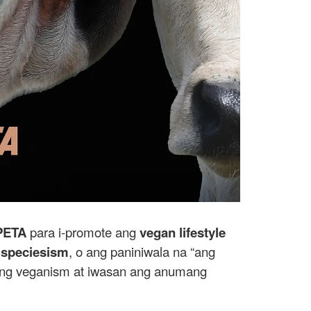
 PETA
para i-promote ang
vegan lifestyle
g
speciesism
, o ang paniniwala na “ang
 ang veganism at iwasan ang anumang