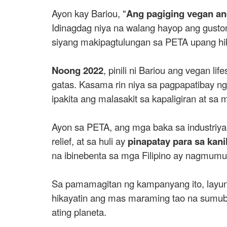
Ayon kay Bariou, "
Ang pagiging vegan an
Idinagdag niya na walang hayop ang gust
siyang makipagtulungan sa PETA upang hik
Noong 2022
, pinili ni Bariou ang vegan l
gatas. Kasama rin niya sa pagpapatibay ng l
ipakita ang malasakit sa kapaligiran at sa 
Ayon sa PETA, ang mga baka sa industriy
relief, at sa huli ay
pinapatay para sa kan
na ibinebenta sa mga Filipino ay nagmumu
Sa pamamagitan ng kampanyang ito, layun
hikayatin ang mas maraming tao na sumub
ating planeta.