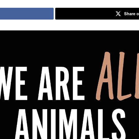
Share o