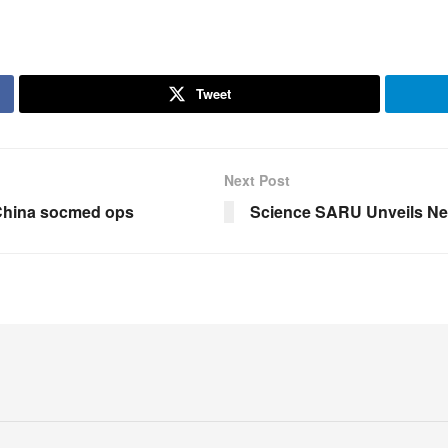
Tweet
Next Post
-China socmed ops
Science SARU Unveils New