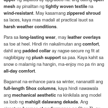
mesh
ay pinalitan ng
tightly woven textile
na
wind-resistant
. May kasamang
zippered shroud
sa laces, kaya mas madali at practical isuot sa
harsh weather conditions
.
Para sa
long-lasting wear
, may
leather overlays
sa toe at heel. Hindi rin nakalimutan ang
comfort
,
dahil ang
padded collar
ay nagse-secure ng fit at
nagbibigay ng
plush support
sa paa. Kaya kahit sa
snow o malamig na hangin, ma-enjoy mo pa rin ang
all-day comfort
.
Bagamat na-enhance para sa winter, nananatili ang
full-length Shox columns
, kaya hindi nawawala
ang
mechanical aesthetic
na kinikilala ang model
sa loob ng
mahigit dalawang dekada
. Ang