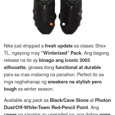
Nike just dropped a
fresh update
sa classic Shox
TL, ngayong may
“Winterized” Pack
. Ang bagong
release na ito ay
binago ang iconic 2003
silhouette
, ginawa itong
functional at durable
para sa mas malamig na panahon. Perfect ito sa
mga naghahanap ng
sneakers na stylish pero
tough
sa winter season.
Available ang pack sa
Black/Cave Stone
at
Photon
Dust/Off-White-Team Red-Pencil Point
. Ang
upper
ng sapatos ay upgraded na: ang dating
open