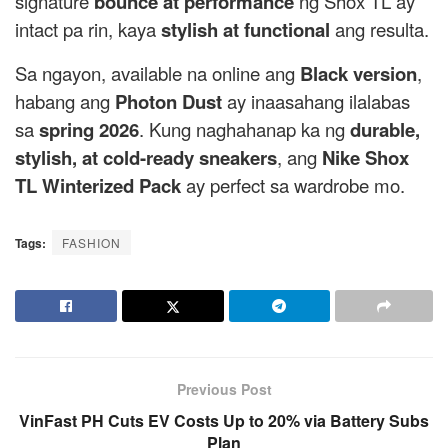
signature
bounce at performance
ng Shox TL ay
intact pa rin, kaya
stylish at functional
ang resulta.
Sa ngayon, available na online ang
Black version
,
habang ang
Photon Dust
ay inaasahang ilalabas
sa
spring 2026
. Kung naghahanap ka ng
durable,
stylish, at cold-ready sneakers
, ang
Nike Shox
TL Winterized Pack
ay perfect sa wardrobe mo.
Tags:
FASHION
Previous Post
VinFast PH Cuts EV Costs Up to 20% via Battery Subs
Plan