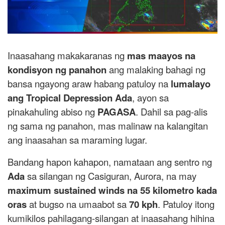
Inaasahang makakaranas ng
mas maayos na
kondisyon ng panahon
ang malaking bahagi ng
bansa ngayong araw habang patuloy na
lumalayo
ang Tropical Depression Ada
, ayon sa
pinakahuling abiso ng
PAGASA
. Dahil sa pag-alis
ng sama ng panahon, mas malinaw na kalangitan
ang inaasahan sa maraming lugar.
Bandang hapon kahapon, namataan ang sentro ng
Ada
sa silangan ng Casiguran, Aurora, na may
maximum sustained winds na 55 kilometro kada
oras
at bugso na umaabot sa
70 kph
. Patuloy itong
kumikilos pahilagang-silangan at inaasahang hihina