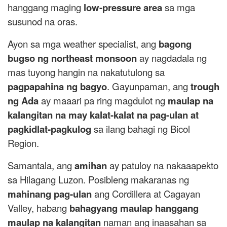
hanggang maging
low-pressure area
sa mga
susunod na oras.
Ayon sa mga weather specialist, ang
bagong
bugso ng northeast monsoon
ay nagdadala ng
mas tuyong hangin na nakatutulong sa
pagpapahina ng bagyo
. Gayunpaman, ang
trough
ng Ada
ay maaari pa ring magdulot ng
maulap na
kalangitan na may kalat-kalat na pag-ulan at
pagkidlat-pagkulog
sa ilang bahagi ng Bicol
Region.
Samantala, ang
amihan
ay patuloy na nakaaapekto
sa Hilagang Luzon. Posibleng makaranas ng
mahinang pag-ulan
ang Cordillera at Cagayan
Valley, habang
bahagyang maulap hanggang
maulap na kalangitan
naman ang inaasahan sa